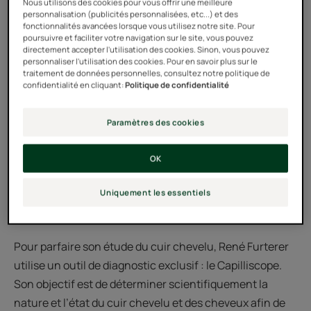
Nous utilisons des cookies pour vous offrir une meilleure
personnalisation (publicités personnalisées, etc...) et des
fonctionnalités avancées lorsque vous utilisez notre site. Pour
Dès les années 50, alors que tout le monde ne
poursuivre et faciliter votre navigation sur le site, vous pouvez
s’intéressait qu’à la beauté extérieure du cheveu,
directement accepter l'utilisation des cookies. Sinon, vous pouvez
personnaliser l'utilisation des cookies. Pour en savoir plus sur le
M. René Furterer a été le premier à réaliser que tout se
traitement de données personnelles, consultez notre politique de
confidentialité en cliquant:
Politique de confidentialité
passe à l’intérieur : au niveau du cuir chevelu.
Le cheveu est une matière inerte dont la source de vie
Paramètres des cookies
se trouve dans le cuir chevelu. Si le cuir chevelu est
sain, le cheveu est en pleine santé. Par contre, si le cuir
OK
chevelu souffre d’un manque de tonus, s’il est au
Uniquement les essentiels
contraire en suractivité, c’est toute la chevelure qui en
est affaiblie.
Pour parfaire son étude du cuir chevelu, René Furterer
utilise un outil de diagnostic exclusif : le Capilliscope.
Son objectif est de déterminer scientifiquement la
nature et l’état du cuir chevelu et des cheveux afin de