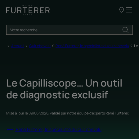
Nos
points
de
vente
Accueil
Cuir chevelu
René Furterer, le spécialiste du cuir chevelu
Le
Le Capilliscope… Un outil
de diagnostic exclusif
Mise à jour le
09/06/2026
, validé par
notre équipe d'experts René Furterer
.
René Furterer, le spécialiste du cuir chevelu