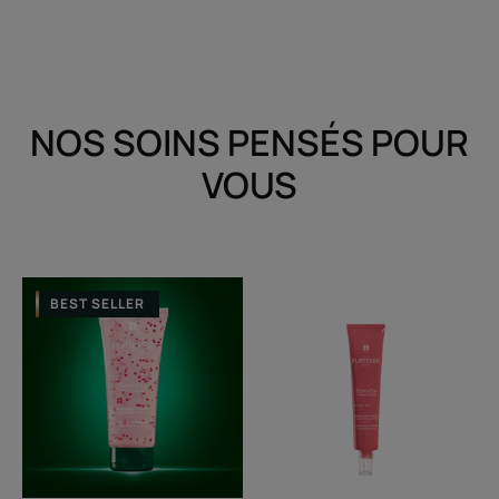
NOS SOINS PENSÉS POUR
VOUS
Shampooing
Sérum
BEST SELLER
repulpant
concentré
de
jeunesse