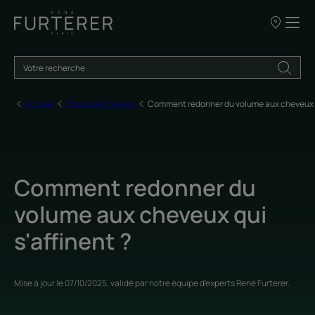
Nos
points
de
vente
Accueil
Chute de cheveux
Comment redonner du volume aux cheveux qu
Comment redonner du
volume aux cheveux qui
s'affinent ?
Mise à jour le
07/10/2025
, validé par
notre équipe d'experts René Furterer
.