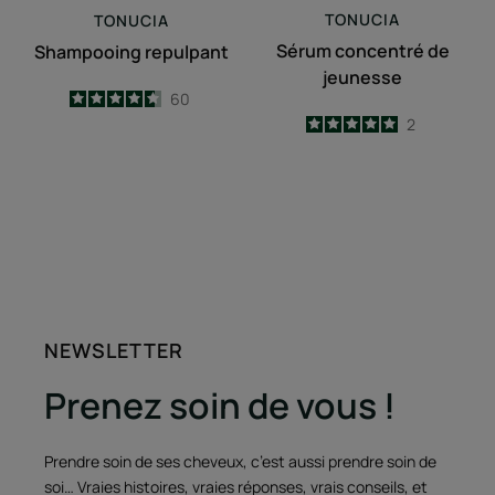
TONUCIA
TONUCIA
Sérum concentré de
Shampooing repulpant
jeunesse
4.6
/
5
60
-
5
/
5
2
-
NEWSLETTER
Prenez soin de vous !
Prendre soin de ses cheveux, c’est aussi prendre soin de
soi… Vraies histoires, vraies réponses, vrais conseils, et