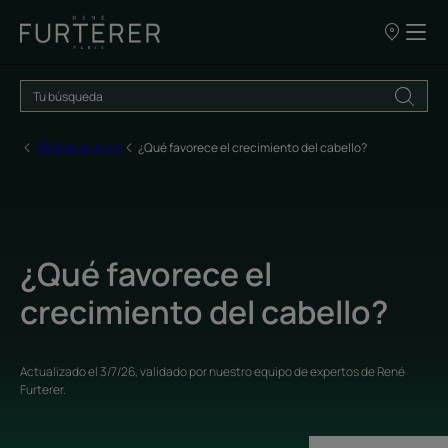
NUESTROS
PUNTOS
DE
VENTA
Página de inicio
¿Qué favorece el crecimiento del cabello?
¿Qué favorece el
crecimiento del cabello?
Actualizado el
3/7/26
, validado por
nuestro equipo de expertos de René
Furterer
.