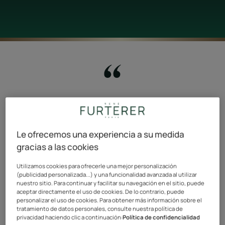
"Cada vez que cuidamos de una
sola persona, hacemos del mundo
un lugar mejor."
Le ofrecemos una experiencia a su medida
gracias a las cookies
Utilizamos cookies para ofrecerle una mejor personalización
(publicidad personalizada...) y una funcionalidad avanzada al utilizar
nuestro sitio. Para continuar y facilitar su navegación en el sitio, puede
Compartimos abiertamente la razón de ser del grupo
aceptar directamente el uso de cookies. De lo contrario, puede
Pierre Fabre al que pertenecemos.
personalizar el uso de cookies. Para obtener más información sobre el
tratamiento de datos personales, consulte nuestra política de
privacidad haciendo clic a continuación:
Política de confidencialidad
Este compromiso lo asumimos con la naturaleza y la