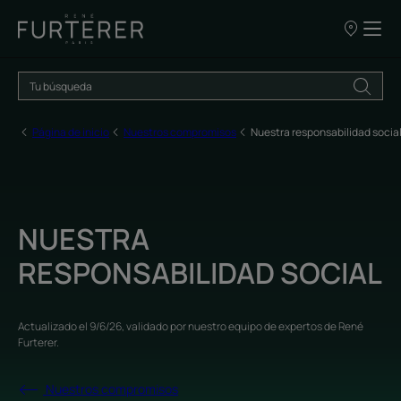
NUESTROS
PUNTOS
DE
VENTA
Página de inicio
Nuestros compromisos
Nuestra responsabilidad socia
NUESTRA
RESPONSABILIDAD SOCIAL
Actualizado el
9/6/26
, validado por
nuestro equipo de expertos de René
Furterer
.
Nuestros compromisos