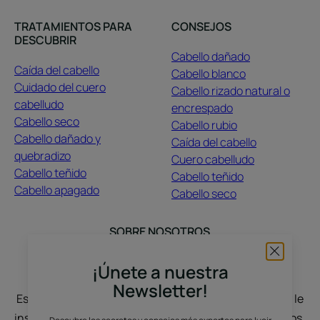
TRATAMIENTOS PARA
CONSEJOS
DESCUBRIR
Cabello dañado
Caída del cabello
Cabello blanco
Cuidado del cuero
Cabello rizado natural o
cabelludo
encrespado
Cabello seco
Cabello rubio
Cabello dañado y
Caída del cabello
quebradizo
Cuero cabelludo
Cabello teñido
Cabello teñido
Cabello apagado
Cabello seco
SOBRE NOSOTROS
Contacto
Preguntas frecuentes
¡Únete a nuestra
Newsletter!
Estamos aquí para escuchar: cuéntenos su historia y le
inspiraremos. El cabello crece con sus historias, deseos,