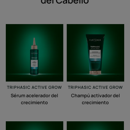
del Cabello
Sérum
Champú
acelerador
activador
del
del
crecimiento
crecimiento
TRIPHASIC
ACTIVE GROW
TRIPHASIC
ACTIVE GROW
Sérum acelerador del
Champú activador del
crecimiento
crecimiento
Mascarilla
Triphasic