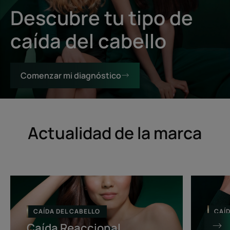
Descubre tu tipo de
caída del cabello
Comenzar mi diagnóstico
Actualidad de la marca
Caída
Caída
Reaccional
Progresiva
CAÍDA DEL CABELLO
CAÍD
Caída Reaccional
Caí