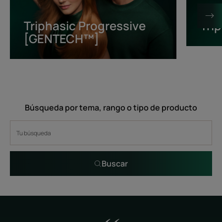
[GENTECH™]
Triphasic Progressive
Tri
[GENTECH™]
Búsqueda por tema, rango o tipo de producto
Buscar