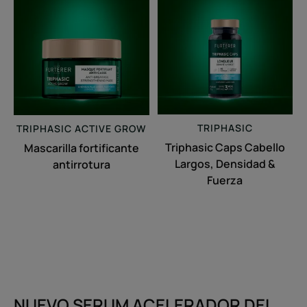
fortificante
Caps
antirrotura
Cabello
Largos,
Densidad
&
Fuerza
TRIPHASIC
TRIPHASIC
ACTIVE GROW
Triphasic Caps Cabello
Mascarilla fortificante
Largos, Densidad &
antirrotura
Fuerza
NUEVO SERUM ACELERADOR DEL