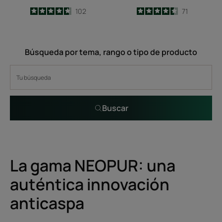
4.7
/
5
102
4.5
/
5
71
-
-
Búsqueda por tema, rango o tipo de producto
Buscar
La gama NEOPUR: una
auténtica innovación
anticaspa