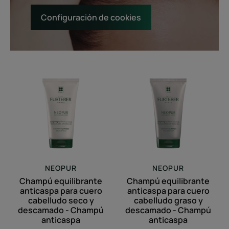
Configuración de cookies
Champú
Champú
equilibrante
equilibrante
anticaspa
anticaspa
para
para
cuero
cuero
cabelludo
cabelludo
seco
graso
y
y
descamado
descamado
NEOPUR
NEOPUR
-
-
Champú equilibrante
Champú equilibrante
Champú
Champú
anticaspa para cuero
anticaspa para cuero
anticaspa
anticaspa
cabelludo seco y
cabelludo graso y
descamado - Champú
descamado - Champú
anticaspa
anticaspa