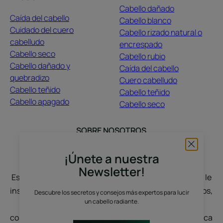
Cabello dañado
Caída del cabello
Cabello blanco
Cuidado del cuero
Cabello rizado natural o
cabelludo
encrespado
Cabello seco
Cabello rubio
Cabello dañado y
Caída del cabello
quebradizo
Cuero cabelludo
Cabello teñido
Cabello teñido
Cabello apagado
Cabello seco
SOBRE NOSOTROS
Contacto
Preguntas frecuentes
¡Únete a nuestra
Newsletter!
Estamos aquí para escuchar: cuéntenos su historia y le
inspiraremos. El cabello crece con sus historias, deseos,
Descubre los secretos y consejos más expertos para lucir
un cabello radiante.
estados de ánimo y cambios de vida. Conversamos,
compartimos y realzamos su cabello de forma auténtica