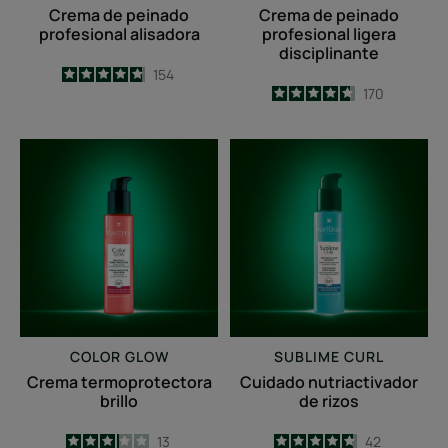
Crema de peinado
Crema de peinado
profesional alisadora
profesional ligera
disciplinante
4.8
/
5
154
4.7
/
5
170
-
-
Crema
Cuidado
termoprotectora
nutriactivador
brillo
de
rizos
COLOR GLOW
SUBLIME CURL
Crema termoprotectora
Cuidado nutriactivador
brillo
de rizos
3.2
/
5
13
4.7
/
5
42