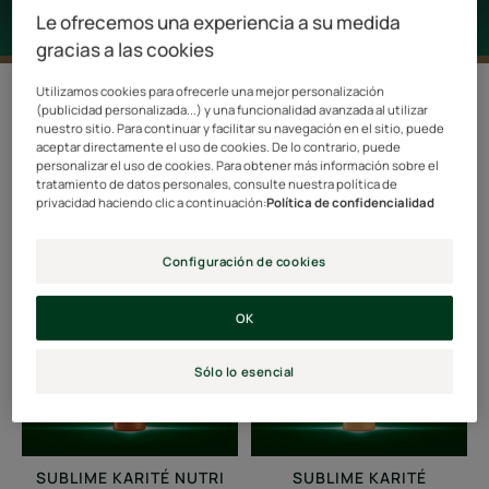
Le ofrecemos una experiencia a su medida
gracias a las cookies
Utilizamos cookies para ofrecerle una mejor personalización
Filtrar los productos
(publicidad personalizada...) y una funcionalidad avanzada al utilizar
nuestro sitio. Para continuar y facilitar su navegación en el sitio, puede
aceptar directamente el uso de cookies. De lo contrario, puede
personalizar el uso de cookies. Para obtener más información sobre el
6 resultados "Tratamientos sin
tratamiento de datos personales, consulte nuestra política de
aclarado"
privacidad haciendo clic a continuación:
Política de confidencialidad
Crema
Crema
Configuración de cookies
de
de
peinado
peinado
OK
profesional
profesional
alisadora
ligera
Sólo lo esencial
disciplinante
SUBLIME KARITÉ NUTRI
SUBLIME KARITÉ