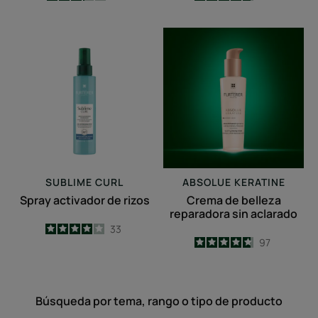
-
-
Spray
Crema
activador
de
de
belleza
rizos
reparadora
sin
aclarado
SUBLIME CURL
ABSOLUE KERATINE
Spray activador de rizos
Crema de belleza
reparadora sin aclarado
4
/
5
33
4.7
/
5
97
-
-
Búsqueda por tema, rango o tipo de producto