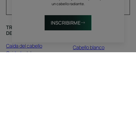
un cabello radiante.
Su dirección de correo electrónico
INSCRIBIRME
TRATAMIENTOS PARA
CONSEJOS
DESCUBRIR
Cabello dañado
Caída del cabello
Cabello blanco
Cuidado del cuero
Cabello rizado natural o
cabelludo
encrespado
Cabello seco
Cabello rubio
Cabello dañado y
Caída del cabello
quebradizo
Cuero cabelludo
Cabello teñido
Cabello teñido
Cabello apagado
Cabello seco
SOBRE NOSOTROS
Contacto
Preguntas frecuentes