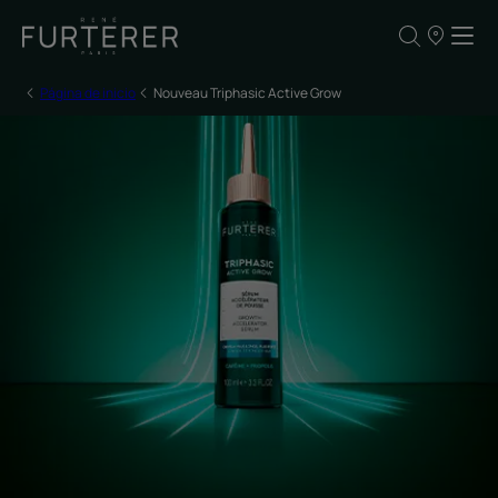
NUESTROS
PUNTOS
DE
VENTA
Página de inicio
Nouveau Triphasic Active Grow