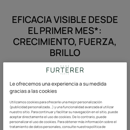
EFICACIA VISIBLE DESDE
EL PRIMER MES*:
CRECIMIENTO, FUERZA,
BRILLO
El cabello crece
2 veces más fuerte,
Le ofrecemos una experiencia a su medida
más rápido*
gracias a las cookies
Utilizamos cookies para ofrecerle una mejor personalización
(publicidad personalizada...) y una funcionalidad avanzada al utilizar
nuestro sitio. Para continuar y facilitar su navegación en el sitio, puede
aceptar directamente el uso de cookies. De lo contrario, puede
personalizar el uso de cookies. Para obtener más información sobre el
tratamiento de datos personales, consulte nuestra política de