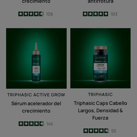
crecimiento
antirrotura
4.6
/
5
106
4.9
/
5
103
-
-
Sérum
Triphasic
acelerador
Caps
del
Cabello
crecimiento
Largos,
Densidad
&
Fuerza
TRIPHASIC
TRIPHASIC
ACTIVE GROW
Triphasic Caps Cabello
Sérum acelerador del
Largos, Densidad &
crecimiento
Fuerza
4.7
/
5
145
-
4.7
/
5
55