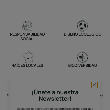
-
RESPONSABILIDAD
DISEÑO ECOLÓGICO
SOCIAL
RAÍCES LOCALES
BIODIVERSIDAD
Suscíbete a nuestra newsletter
¡Únete a nuestra
Al hacer clic aquí, acepta recibir nuestra newsletter. Puede darse de baja
Newsletter!
en cualquier momento.
Descubre los secretos y consejos más expertos para lucir