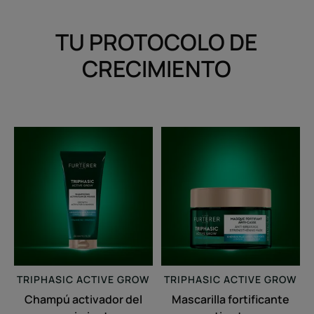
TU PROTOCOLO DE
CRECIMIENTO
Champú
Mascarilla
activador
fortificante
del
antirrotura
crecimiento
TRIPHASIC
ACTIVE GROW
TRIPHASIC
ACTIVE GROW
Champú activador del
Mascarilla fortificante