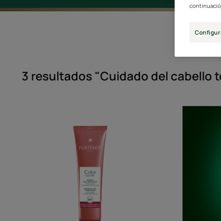
continuació
Configur
3 resultados "Cuidado del cabello 
Mascarilla
reparadora
brillo