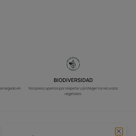
BIODIVERSIDAD
 arraigado en
Nos preocupamos por respetar y proteger los recursos
vegetales.
Suscíbete a nuestra
newsletter