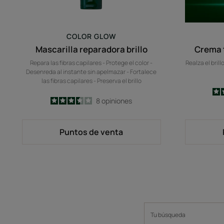
COLOR GLOW
Mascarilla reparadora brillo
Crema 
Repara las fibras capilares - Protege el color -
Realza el brill
Desenreda al instante sin apelmazar - Fortalece
las fibras capilares - Preserva el brillo
3.5
/
5
8
opiniones
-
Puntos de venta