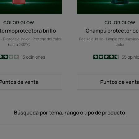
COLOR GLOW
COLOR GLOW
termoprotectora brillo
Champú protector del
o - Protege el color - Protege del calor
Realza el brillo - Limpia con suavida
hasta 230° C
color
3.2
/
5
13
opiniones
4.6
/
5
55
opini
-
-
Puntos de venta
Puntos de vent
Búsqueda por tema, rango o tipo de producto