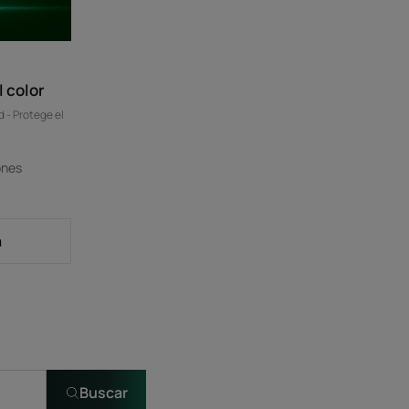
 color
d - Protege el
ones
a
Buscar