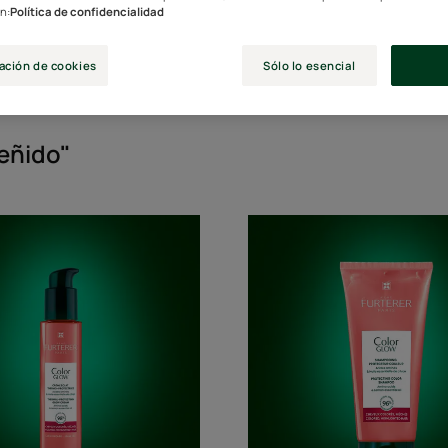
n:
Política de confidencialidad
ación de cookies
Sólo lo esencial
Tipo de producto
teñido"
Crema
Champú
termoprotectora
protect
brillo
del
color