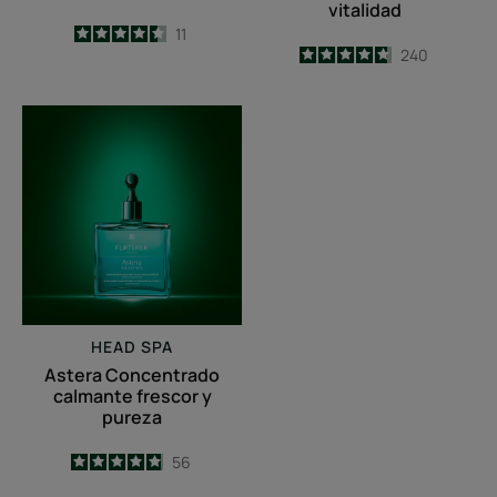
vitalidad
4.5
/
5
11
4.7
/
5
240
-
-
Astera
Concentrado
calmante
frescor
y
pureza
HEAD SPA
Astera Concentrado
calmante frescor y
pureza
4.9
/
5
56
-