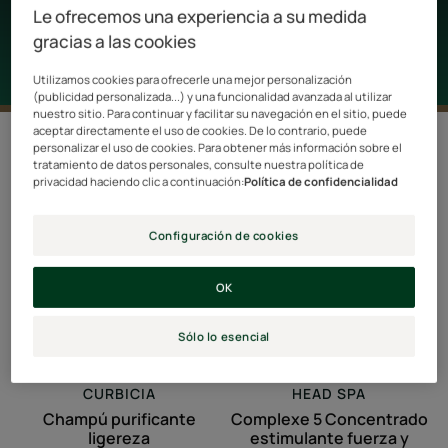
producción de sebo.
Le ofrecemos una experiencia a su medida
gracias a las cookies
Utilizamos cookies para ofrecerle una mejor personalización
(publicidad personalizada...) y una funcionalidad avanzada al utilizar
nuestro sitio. Para continuar y facilitar su navegación en el sitio, puede
aceptar directamente el uso de cookies. De lo contrario, puede
3 resultados "Cuero cabelludo graso"
personalizar el uso de cookies. Para obtener más información sobre el
tratamiento de datos personales, consulte nuestra política de
privacidad haciendo clic a continuación:
Política de confidencialidad
Champú
Complexe
PRODUCTO
ESTRELLA
purificante
5
ligereza
Concentrado
Configuración de cookies
estimulante
fuerza
OK
y
vitalidad
Sólo lo esencial
CURBICIA
HEAD SPA
Champú purificante
Complexe 5 Concentrado
ligereza
estimulante fuerza y