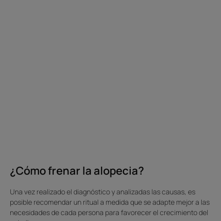
cabello?
del
Suplementos
cabello
dietéticos,
reaccional
tratamientos
anticaída...
Existen
diversas
soluciones
para
frenar
la
caída
del
cabello
¿Cómo frenar la alopecia?
antes
de
Una vez realizado el diagnóstico y analizadas las causas, es
plantearse
posible recomendar un ritual a medida que se adapte mejor a las
tratamientos
necesidades de cada persona para favorecer el crecimiento del
hormonales