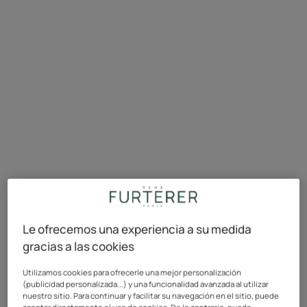
Existen dos tipos principales de
caída del cabello: la caída de
Le ofrecemos una experiencia a su medida
cabello progresiva y la caída de
gracias a las cookies
cabello reactiva
Utilizamos cookies para ofrecerle una mejor personalización
(publicidad personalizada...) y una funcionalidad avanzada al utilizar
nuestro sitio. Para continuar y facilitar su navegación en el sitio, puede
aceptar directamente el uso de cookies. De lo contrario, puede