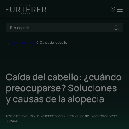
NUESTROS
PUNTOS
DE
VENTA
Página de inicio
Caída del cabello
Caída del cabello: ¿cuándo
preocuparse? Soluciones
y causas de la alopecia
Actualizado el
9/6/26
, validado por
nuestro equipo de expertos de René
Furterer
.