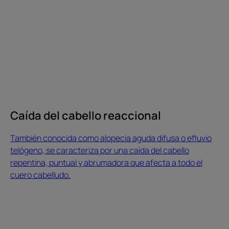
se
caracteriza
por
una
caída
del
cabello
repentina,
puntual
Caída del cabello reaccional
y
abrumadora
También conocida como alopecia aguda difusa o efluvio
que
telógeno, se caracteriza por una caída del cabello
afecta
repentina, puntual y abrumadora que afecta a todo el
a
cuero cabelludo.
todo
¿Cómo
el
hacer
cuero
crecer
cabelludo.
el
Caída