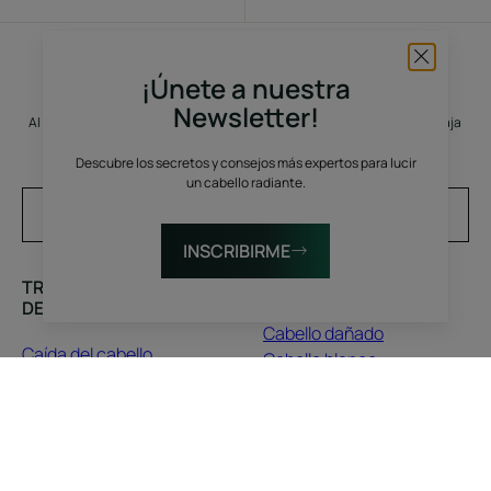
¡Únete a nuestra
Suscíbete a nuestra newsletter
Newsletter!
Al hacer clic aquí, acepta recibir nuestra newsletter. Puede darse de baja
en cualquier momento.
Descubre los secretos y consejos más expertos para lucir
un cabello radiante.
Su dirección de correo electrónico
INSCRIBIRME
TRATAMIENTOS PARA
CONSEJOS
DESCUBRIR
Cabello dañado
Caída del cabello
Cabello blanco
Cuidado del cuero
Cabello rizado natural o
cabelludo
encrespado
Cabello seco
Cabello rubio
Cabello dañado y
Caída del cabello
quebradizo