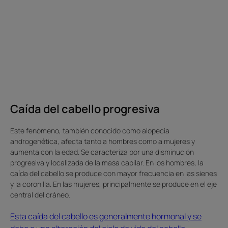
debe
a
una
alteración
del
ciclo
de
vida
del
Caída del cabello progresiva
cabello.
Caída
Este fenómeno, también conocido como alopecia
del
androgenética, afecta tanto a hombres como a mujeres y
cabello
aumenta con la edad. Se caracteriza por una disminución
progresiva
progresiva y localizada de la masa capilar. En los hombres, la
caída del cabello se produce con mayor frecuencia en las sienes
y la coronilla. En las mujeres, principalmente se produce en el eje
central del cráneo.
Esta caída del cabello es generalmente hormonal y se