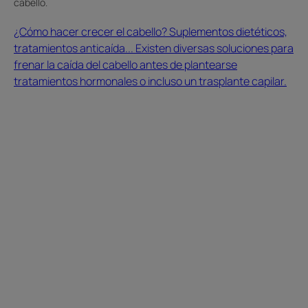
cabello.
o
¿Cómo hacer crecer el cabello? Suplementos dietéticos,
incluso
tratamientos anticaída... Existen diversas soluciones para
un
frenar la caída del cabello antes de plantearse
trasplante
tratamientos hormonales o incluso un trasplante capilar.
capilar.
¿Cómo
frenar
la
alopecia?
Esta
caída
del
cabello
es
generalmente
hormonal
y
se