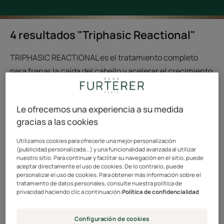
4 resultados "Triphasic Reactional"
TRIPHASIC REACTIONAL es el tratamiento completo
para frenar la caída del cabello y acelerar el crecimiento
capilar 2x más fuerte. Eficacia anticaída medida en el
97%* de los casos en solo 4 aplicaciones.
Le ofrecemos una experiencia a su medida
Complejo único de activos muy eficaces, combina 4
gracias a las cookies
acciones fundamentales para luchar contra caída del
Utilizamos cookies para ofrecerle una mejor personalización
cabello reaccional: frena la caída desde el primer mes,
(publicidad personalizada...) y una funcionalidad avanzada al utilizar
nuestro sitio. Para continuar y facilitar su navegación en el sitio, puede
acelera el crecimiento, fortalece el cabello y reequilibra
aceptar directamente el uso de cookies. De lo contrario, puede
el cuero cabelludo. El cabello se vuelve más grueso y
personalizar el uso de cookies. Para obtener más información sobre el
tratamiento de datos personales, consulte nuestra política de
recupera rápidamente la fuerza y la densidad.
privacidad haciendo clic a continuación:
Política de confidencialidad
Descubre nuestra rutina anticaída de 3 pasos hecha a
Configuración de cookies