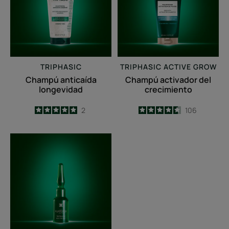
TRIPHASIC
TRIPHASIC ACTIVE GROW
Champú anticaída
Champú activador del
longevidad
crecimiento
5
/
5
2
4.6
/
5
106
-
-
TRIPHASIC
REACTIONAL.
Tratamiento
2
en
1
anticaída
&