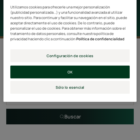
que necesitan una hidratación intensa.
Utilizamos cookies para ofrecerle una mejor personalización
(publicidad personalizada...) y una funcionalidad avanzada al utilizar
nuestro sitio. Para continuar y facilitar su navegación en el sitio, puede
aceptar directamente el uso de cookies. De lo contrario, puede
personalizar el uso de cookies. Para obtener más información sobre el
tratamiento de datos personales, consulte nuestra política de
privacidad haciendo clic a continuación:
Política de confidencialidad
0 resultado "Productos del cabello con
aceite de moringa"
Configuración de cookies
OK
Búsqueda por tema, rango o tipo de producto
Sólo lo esencial
Buscar