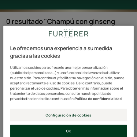
0 resultado "Champú con ginseng
blanco"
Le ofrecemos una experiencia a su medida
Búsqueda por tema, rango o tipo de producto
gracias a las cookies
Utilizamos cookies para ofrecerle una mejor personalización
(publicidad personalizada...) y una funcionalidad avanzada al utilizar
nuestro sitio. Para continuar y facilitar su navegación en el sitio, puede
aceptar directamente el uso de cookies. De lo contrario, puede
Buscar
personalizar el uso de cookies. Para obtener más información sobre el
tratamiento de datos personales, consulte nuestra política de
privacidad haciendo clic a continuación:
Política de confidencialidad
Configuración de cookies
Ginseng blanco: una raíz
OK