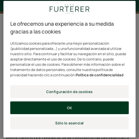
Le ofrecemos una experiencia a su medida
¡La naturaleza nos ofrece tanto! A cambio, es
gracias a las cookies
nuestro deber cuidarla.
Utilizamos cookies para ofrecerle una mejor personalización
(publicidad personalizada...) y una funcionalidad avanzada al utilizar
La marca René Furterer se inspira en el corazón de la
nuestro sitio. Para continuar y facilitar su navegación en el sitio, puede
biodiversidad vegetal. Por tanto, es natural que nos
aceptar directamente el uso de cookies. De lo contrario, puede
personalizar el uso de cookies. Para obtener más información sobre el
preocupemos por proteger y respetar esta naturaleza
tratamiento de datos personales, consulte nuestra política de
que es la fuente de todas nuestras innovaciones.
privacidad haciendo clic a continuación:
Política de confidencialidad
Configuración de cookies
OK
El Conservatorio Botánico
Sólo lo esencial
Para preservar la biodiversidad de la naturaleza, nos
esforzamos por respetar el ecosistema de las plantas y