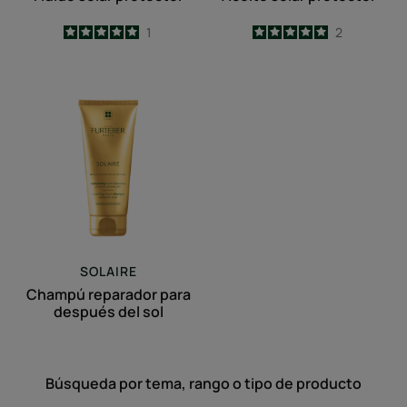
5
/
5
1
5
/
5
2
-
-
Champú
reparador
para
después
del
sol
SOLAIRE
Champú reparador para
después del sol
Búsqueda por tema, rango o tipo de producto