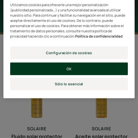
intensa, para un cabello brillante.
Utilizamos cookies para ofrecerle una mejor personalización
(publicidad personalizada...) y una funcionalidad avanzada al utilizar
nuestro sitio. Para continuar y facilitar su navegación en el sitio, puede
aceptar directamente el uso de cookies. De lo contrario, puede
personalizar el uso de cookies. Para obtener más información sobre el
tratamiento de datos personales, consulte nuestra política de
privacidad haciendo clic a continuación:
Política de confidencialidad
3 resultados "Cuidado y protección
solar"
Configuración de cookies
Fluido
Aceite
OK
solar
solar
protector
protector
Sólo lo esencial
SOLAIRE
SOLAIRE
Fluido solar protector
Aceite solar protector