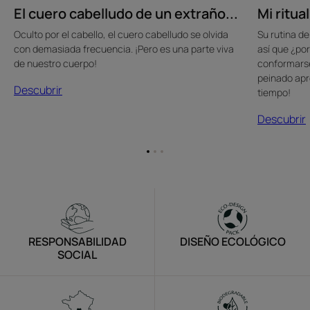
El cuero cabelludo de un extraño...
Mi ritual
Oculto por el cabello, el cuero cabelludo se olvida
Su rutina de
con demasiada frecuencia. ¡Pero es una parte viva
así que ¿por
de nuestro cuerpo!
conformarse
peinado apr
Descubrir
tiempo!
Descubrir
Ir
Ir
Ir
al
al
al
elemento
elemento
elemento
1
2
3
RESPONSABILIDAD
DISEÑO ECOLÓGICO
SOCIAL