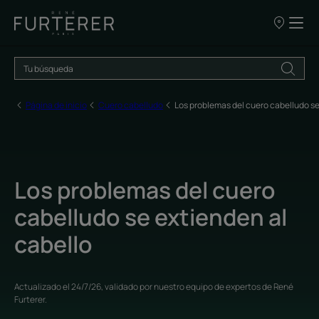
NUESTROS
PUNTOS
DE
VENTA
Página de inicio
Cuero cabelludo
Los problemas del cuero cabelludo se
Los problemas del cuero
cabelludo se extienden al
cabello
Actualizado el
24/7/26
, validado por
nuestro equipo de expertos de René
Furterer
.