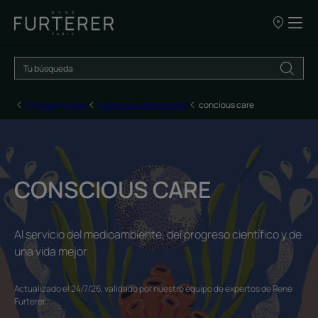
NUESTROS
PUNTOS
DE
VENTA
Página de inicio
Nuestros compromisos
concious care
CONSCIOUS CARE
Al servicio del medioambiente, del progreso científico y de
una vida mejor
Actualizado el
24/7/26
, validado por
nuestro equipo de expertos de René
Furterer
.