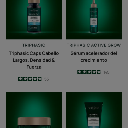
Largos,
crecimiento
Densidad
&
Fuerza
TRIPHASIC
TRIPHASIC
ACTIVE GROW
Triphasic Caps Cabello
Sérum acelerador del
Largos, Densidad &
crecimiento
Fuerza
4.7
/
5
145
-
4.7
/
5
55
-
Mascarilla
Champú
fortificante
activador
antirrotura
del
crecimiento