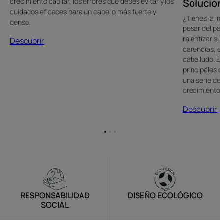
Solucio
crecimiento capilar, los errores que debes evitar y los
cuidados eficaces para un cabello más fuerte y
¿Tienes la 
denso.
pesar del p
ralentizar s
Descubrir
carencias, e
cabelludo. E
principales
una serie de
crecimiento
Descubrir
Ir
Ir
Ir
al
al
al
elemento
elemento
elemento
1
2
3
RESPONSABILIDAD
DISEÑO ECOLÓGICO
SOCIAL