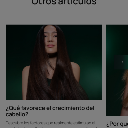
Otros artículos
Descubrir
Descubrir
¿Qué
¿Por
favorece
qué
el
mi
crecimiento
cabello
del
ya
cabello?
no
crece?
Solucione
y
consejos
¿Qué favorece el crecimiento del
cabello?
¿Por qu
Descubre los factores que realmente estimulan el