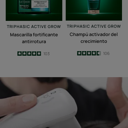
TRIPHASIC
ACTIVE GROW
TRIPHASIC
ACTIVE GROW
Champú activador del
Mascarilla fortificante
crecimiento
antirrotura
4.6
/
5
106
4.9
/
5
103
-
-
Iniciar
el
diagnóstico