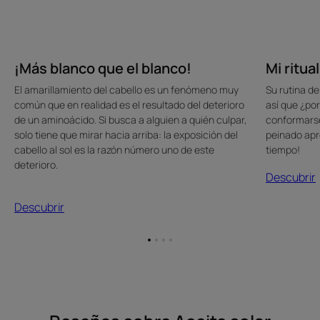
¡Más blanco que el blanco!
Mi ritual
El amarillamiento del cabello es un fenómeno muy
Su rutina de
común que en realidad es el resultado del deterioro
así que ¿por
de un aminoácido. Si busca a alguien a quién culpar,
conformarse
solo tiene que mirar hacia arriba: la exposición del
peinado apr
cabello al sol es la razón número uno de este
tiempo!
deterioro.
Descubrir
Descubrir
Ir
Ir
Ir
Ir
al
al
al
al
elemento
elemento
elemento
elemento
1
2
3
4