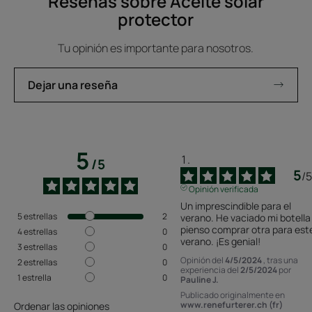
Reseñas sobre Aceite solar
protector
Tu opinión es importante para nosotros.
Dejar una reseña
5
/
5
5
/
5
Opinión verificada
Un imprescindible para el 
5
estrellas
2
verano. He vaciado mi botella 
pienso comprar otra para este
4
estrellas
0
verano. ¡Es genial!
3
estrellas
0
Opinión del
4/5/2024
, tras una
2
estrellas
0
experiencia del
2/5/2024
por
1
estrella
0
Pauline J.
Publicado originalmente en
www.renefurterer.ch (fr)
Ordenar las opiniones