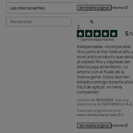
Informe
Ver reseña original
5
/
5
Opinión espontánea
Indispensable, incomparable 
Vivo junto al mar todo el año y 
es el único producto que salva
el cabello fino y cepillado del 
efecto paja amarillento. Lo 
alterno con el fluido de la 
misma gama. Estos dos han 
estado conmigo durante años.
Fácil de aplicar, no tiene 
competidor
Opinión del
18/3/2023
, tras una
experiencia del
16/3/2023
por
A.A
Publicado originalmente en
www.renefurterer.com (fr)
Informe
Ver reseña original