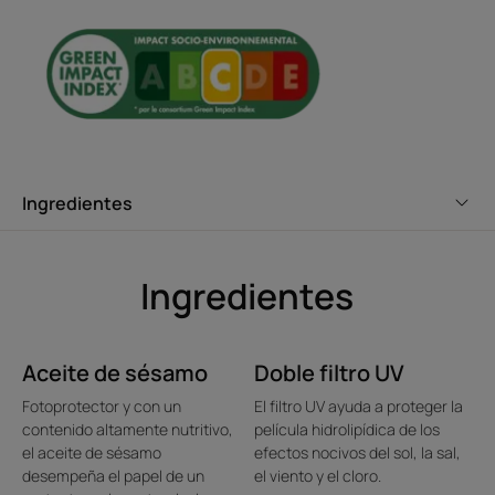
cabello, incluso los teñidos.
*El KPF. : El KPF (Keratin Protection Factor) indica el porcentaje de
protección de la queratina, componente esencial del cabello, que aporta
el producto SOLAR para el cabello.
*El KPF. : El KPF (Keratin Protection Factor) indica el porcentaje de
protección de la queratina, componente esencial del cabello, que aporta
el producto SOLAR para el cabello.** Tests ex vivo en mechones de cabello
natural. Comparación de la pérdida de proteínas de queratina del cabello
expuesto al sol sin protección y con protección.
Ingredientes
Ingredientes
Aceite de sésamo
Doble filtro UV
Fotoprotector y con un
El filtro UV ayuda a proteger la
contenido altamente nutritivo,
película hidrolipídica de los
el aceite de sésamo
efectos nocivos del sol, la sal,
desempeña el papel de un
el viento y el cloro.