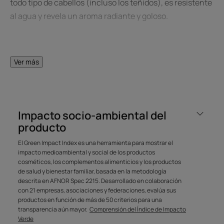
todo tipo de cabellos (incluso los teñidos), es resistente
al agua y revela un aroma radiante y goloso.
Ventaja
Ver más
Creado y patentado por René Furterer, el KPF (Keratin
Protection Factor) es el único índice que cuantifica el
grado de protección del cabello**. Al igual que la escala
de SPF para la piel, KPF 50+ es la PROTECCIÓN MÁS ALTA
Impacto socio-ambiental del
para el cabello.
producto
El Green Impact Index es una herramienta para mostrar el
Beneficios
impacto medioambiental y social de los productos
cosméticos, los complementos alimenticios y los productos
• Protección solar alta : factor de protección patentado
de salud y bienestar familiar, basada en la metodología
KPF 50+*.
descrita en AFNOR Spec 2215. Desarrollado en colaboración
• Nutrición intensa y acabado brillante : nutre el cabello
con 21 empresas, asociaciones y federaciones, evalúa sus
durante todo el día, crea un efecto de 'cabello mojado'
productos en función de más de 50 criterios para una
transparencia aún mayor.
Comprensión del Índice de Impacto
brillante y glamuroso.
Verde
• Todo tipo de cabello : fórmula adaptada a todo tipo de