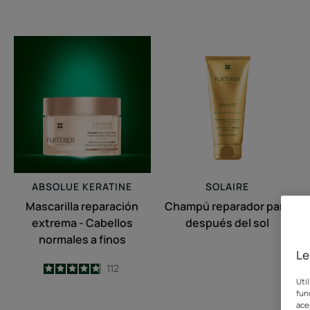
Mascarilla
Champú
reparación
reparador
extrema
para
-
después
Cabellos
del
normales
sol
a
finos
ABSOLUE KERATINE
SOLAIRE
Mascarilla reparación
Champú reparador para
extrema - Cabellos
después del sol
normales a finos
Le
4.8
/
5
112
-
Uti
fun
ace
Fluido