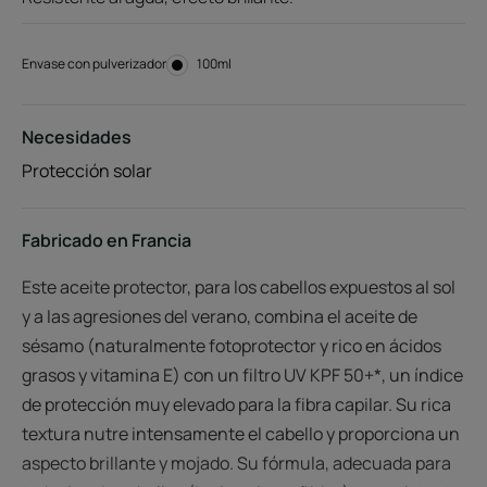
Envase con pulverizador
Envase
100ml
con
pulverizador
Necesidades
Protección solar
Fabricado en Francia
Este aceite protector, para los cabellos expuestos al sol
y a las agresiones del verano, combina el aceite de
sésamo (naturalmente fotoprotector y rico en ácidos
grasos y vitamina E) con un filtro UV KPF 50+*, un índice
de protección muy elevado para la fibra capilar. Su rica
textura nutre intensamente el cabello y proporciona un
aspecto brillante y mojado. Su fórmula, adecuada para