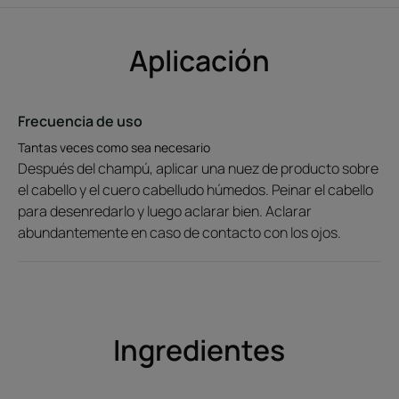
Sin siliconas. 94 % de ingredientes de origen natural.
Pfaffia procedente de la agricultura ecológica. Fórmula
Aplicación
biodegradable y vegana**. Tubo con al menos un 30 %
de materiales reciclados.
Frecuencia de uso
* Estudio biométrico en 10 mechones tras
Tantas veces como sea necesario
9 aplicaciones.
Después del champú, aplicar una nuez de producto sobre
** Según la OCDE301B.
el cabello y el cuero cabelludo húmedos. Peinar el cabello
para desenredarlo y luego aclarar bien. Aclarar
abundantemente en caso de contacto con los ojos.
Ventaja
Doble acción para fortalecer la fibra capilar y aumentar la
densidad
Doble aplicación en el cabello y el cuero cabelludo
Complemento ideal para la rutina Triphasic anticaída
Ingredientes
Beneficios