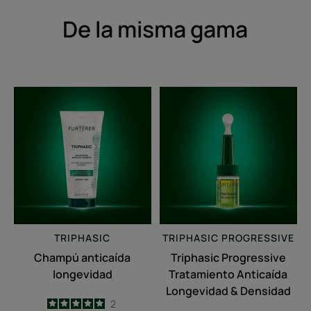
De la misma gama
Champú
Triphasic
anticaída
Progressive
longevidad
Tratamiento
Anticaída
Longevidad
&
Densidad
TRIPHASIC
TRIPHASIC
PROGRESSIVE
Champú anticaída
Triphasic Progressive
longevidad
Tratamiento Anticaída
Longevidad & Densidad
5
/
5
2