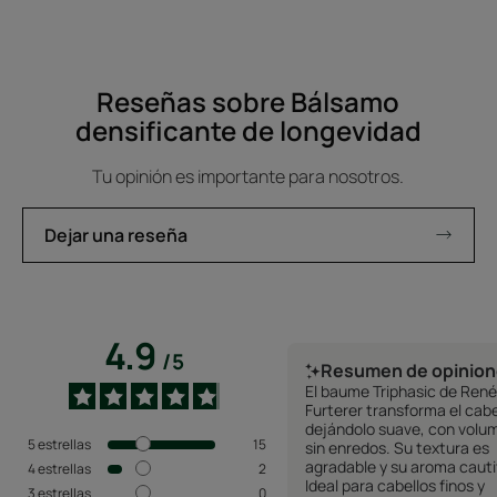
Reseñas sobre Bálsamo
densificante de longevidad
Tu opinión es importante para nosotros.
Dejar una reseña
4.9
/
5
Resumen de opinio
El baume Triphasic de René
Furterer transforma el cabe
dejándolo suave, con volu
5
estrellas
15
sin enredos. Su textura es
agradable y su aroma cauti
4
estrellas
2
Ideal para cabellos finos y
3
estrellas
0