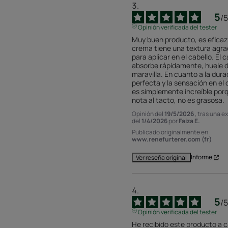
5
/
5
Opinión verificada del tester
Muy buen producto, es eficaz, 
crema tiene una textura agra
para aplicar en el cabello. El ca
absorbe rápidamente, huele d
maravilla. En cuanto a la durac
perfecta y la sensación en el c
es simplemente increíble porq
nota al tacto, no es grasosa.
Opinión del
19/5/2026
, tras una e
del
1/4/2026
por
Faiza E.
Publicado originalmente en
www.renefurterer.com (fr)
Informe
Ver reseña original
5
/
5
Opinión verificada del tester
He recibido este producto a c