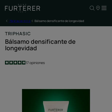
NUESTROS
PUNTOS
DE
VENTA
Página de inicio
Bálsamo densificante de longevidad
TRIPHASIC
Bálsamo densificante de
longevidad
4.9
/
5
17
opiniones
-