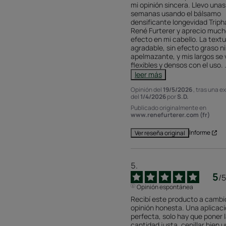
mi opinión sincera. Llevo unas 
semanas usando el bálsamo 
densificante longevidad Tripha
René Furterer y aprecio mucho
efecto en mi cabello. La textu
agradable, sin efecto graso ni 
apelmazante, y mis largos se 
flexibles y densos con el uso. 
leer más
Opinión del
19/5/2026
, tras una e
del
1/4/2026
por
S.D.
Publicado originalmente en
www.renefurterer.com (fr)
Informe
Ver reseña original
5
/
5
Opinión espontánea
Recibí este producto a cambio
opinión honesta. Una aplicaci
perfecta, solo hay que poner l
cantidad justa, cepillar bien u