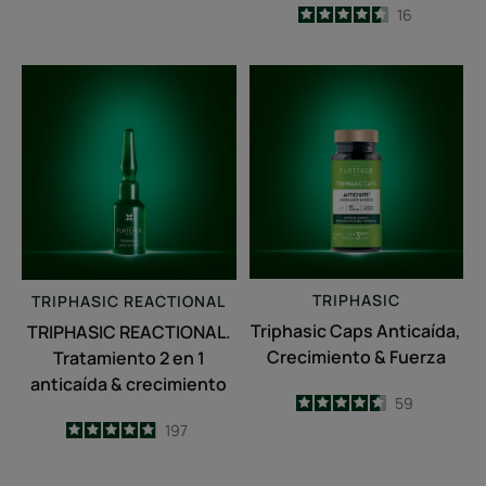
-
4.5
/
5
16
-
TRIPHASIC
Triphasic
REACTIONAL.
Caps
Tratamiento
Anticaída,
2
Crecimiento
en
&
1
Fuerza
anticaída
&
crecimiento
TRIPHASIC
TRIPHASIC
REACTIONAL
Triphasic Caps Anticaída,
TRIPHASIC REACTIONAL.
Crecimiento & Fuerza
Tratamiento 2 en 1
anticaída & crecimiento
4.6
/
5
59
-
4.9
/
5
197
-