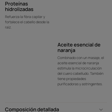
Proteínas
• Doble acción: fortalece la fibra capilar desde la raíz
hidrolizadas
para reducir la rotura del cabello y favorecer su densidad.
Refuerza la fibra capilar y
• Mejora la densidad: desenreda perfectamente y aporta
fortalece el cabello desde la
un volumen visible.
raíz.
• Rutina anticaída: último paso de la rutina Triphasic, se
aplica sobre el cabello y el cuero cabelludo para optimizar
la eficacia del cuidado y del champú.
Aceite esencial de
naranja
Combinado con un masaje, el
Textura
Entorno
aceite esencial de naranja
estimula la microcirculación
del cuero cabelludo. También
tiene propiedades
purificadoras y astringentes.
Composición detallada