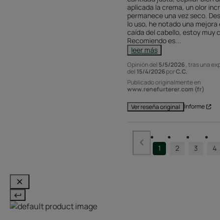
aplicada la crema, un olor incr
permanece una vez seco. Des
lo uso, he notado una mejora e
caída del cabello, estoy muy c
Recomiendo es
...
leer más
Opinión del
5/5/2026
, tras una ex
del
15/4/2026
por
C.C.
Publicado originalmente en
www.renefurterer.com (fr)
Informe
Ver reseña original
1
2
3
4