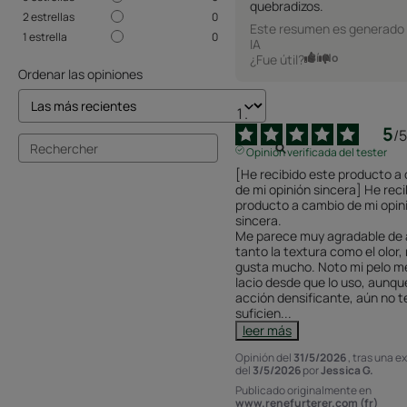
quebradizos.
2
estrellas
0
Este resumen es generado 
1
estrella
0
IA
Sí
No
¿Fue útil?
Ordenar las opiniones
5
/
5
Opinión verificada del tester
[He recibido este producto a 
de mi opinión sincera] He reci
producto a cambio de mi opini
sincera.

Me parece muy agradable de ap
tanto la textura como el olor, 
gusta mucho. Noto mi pelo m
lacio desde que lo uso, aunque
acción densificante, aún no t
suficien
...
leer más
Opinión del
31/5/2026
, tras una e
del
3/5/2026
por
Jessica G.
Publicado originalmente en
www.renefurterer.com (fr)