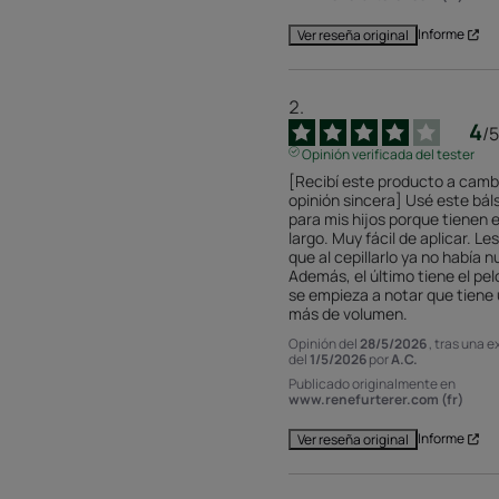
Informe
Ver reseña original
4
/
5
Opinión verificada del tester
[Recibí este producto a cambi
opinión sincera] Usé este bál
para mis hijos porque tienen el
largo. Muy fácil de aplicar. Les
que al cepillarlo ya no había n
Además, el último tiene el pelo 
se empieza a notar que tiene 
más de volumen.
Opinión del
28/5/2026
, tras una 
del
1/5/2026
por
A.C.
Publicado originalmente en
www.renefurterer.com (fr)
Informe
Ver reseña original