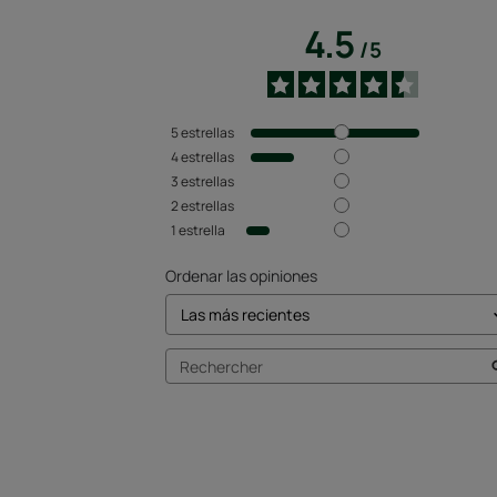
4.5
/
5
5
estrellas
4
estrellas
3
estrellas
2
estrellas
1
estrella
Ordenar las opiniones