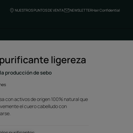
NUESTROS PUNTOS DE VENTA
NEWSLETTER
Hair Confidential
urificante ligereza
 la producción de sebo
nes
a con activos de origen 100% natural que
uavemente el cuero cabelludo con
arse.
les purificantes.