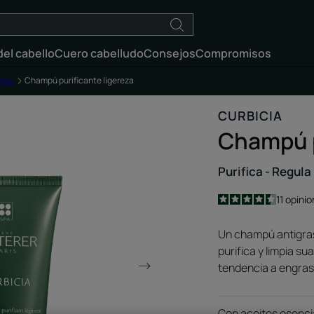
el cabello
Cuero cabelludo
Consejos
Compromisos
mpú
Champú purificante ligereza
CURBICIA
Champú p
Purifica - Regula
4.5
/
5
11
opinio
-
Un champú antigras
purifica y limpia s
tendencia a engras
Con aceites esencia