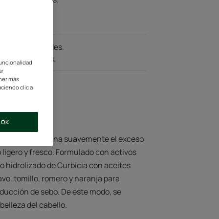
onas.
aturales.
e origen naturales.
fatos y siliconas.
funcionalidad
ar
ener más
ciendo clic a
OK
ludo graso elimina suavemente el exceso
ligero y fresco. Formulado con activos
o hidrolizado de Curbicia con aceites
vo, tomillo, romero y naranja para
roducción de sebo. De este modo, se
belleza del cabello.