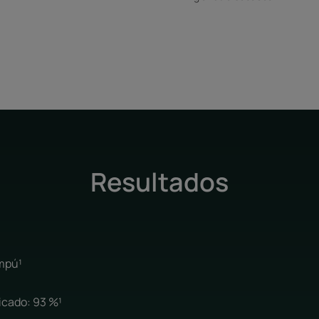
Resultados
ampú¹
icado: 93 %¹