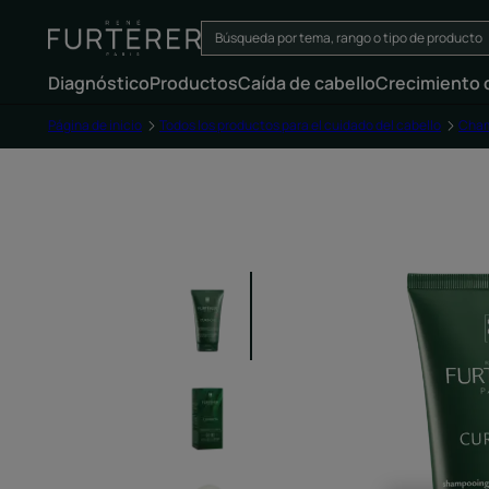
Diagnóstico
Productos
Caída de cabello
Crecimiento d
Página de inicio
Todos los productos para el cuidado del cabello
Cha