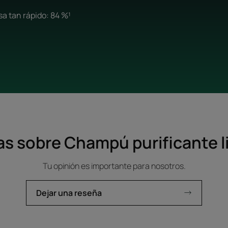
sa tan rápido: 84 %¹
s sobre Champú purificante l
Tu opinión es importante para nosotros.
Dejar una reseña