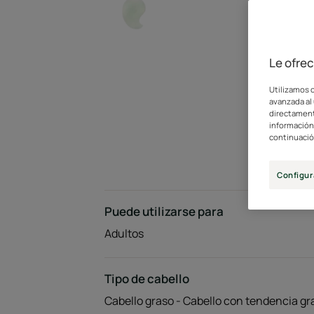
Le ofre
Utilizamos c
avanzada al 
directament
información 
continuació
Configur
Puede utilizarse para
Adultos
Tipo de cabello
Cabello graso - Cabello con tendencia gr