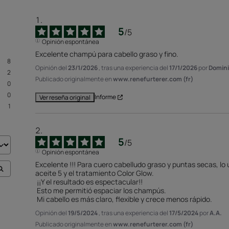
5
/
5
Opinión espontánea
Excelente champú para cabello graso y fino.
8
Opinión del
23/1/2026
, tras una experiencia del
17/1/2026
por
Domini
2
Publicado originalmente en
www.renefurterer.com (fr)
0
0
Informe
Ver reseña original
1
5
/
5
Opinión espontánea
Excelente !!! Para cuero cabelludo graso y puntas secas, l
aceite 5 y el tratamiento Color Glow.

 ¡¡Y el resultado es espectacular!!

 Esto me permitió espaciar los champús.

 Mi cabello es más claro, flexible y crece menos rápido.
Opinión del
19/5/2024
, tras una experiencia del
17/5/2024
por
A.A.
Publicado originalmente en
www.renefurterer.com (fr)