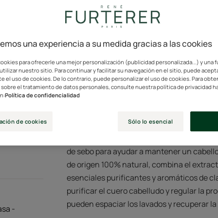
Sin sulfatos ni silic
83% ingredientes n
cemos una experiencia a su medida gracias a las cookies
83% ingredientes d
Formula libre de sul
ookies para ofrecerle una mejor personalización (publicidad personalizada...) y una 
utilizar nuestro sitio. Para continuar y facilitar su navegación en el sitio, puede acept
e el uso de cookies. De lo contrario, puede personalizar el uso de cookies. Para obt
sobre el tratamiento de datos personales, consulte nuestra política de privacidad ha
Tubo
Tubo
150ml
n:
Política de confidencialidad
ación de cookies
Sólo lo esencial
Este champú purificante para cuero cabel
de sebo para ayudar a mantener un cabello 
de origen 100% natural, combina el extract
esenciales purificantes y aromáticos de cla
purificar el cuero cabelludo y regular la p
pueden espaciar los lavados y recuperar la 
asa -