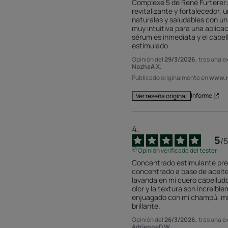
Complexe 5 de René Furterer:
revitalizante y fortalecedor, 
naturales y saludables con un
muy intuitiva para una aplicaci
sérum es inmediata y el cabell
estimulado.
Opinión del
29/3/2026
, tras una 
NazhaA X.
Publicado originalmente en
www.r
Informe
Ver reseña original
5
/
5
Opinión verificada del tester
Concentrado estimulante pre-
concentrado a base de aceites
lavanda en mi cuero cabelludo
olor y la textura son increíbl
enjuagado con mi champú, mi 
brillante.
Opinión del
26/3/2026
, tras una 
AdrienneD W.