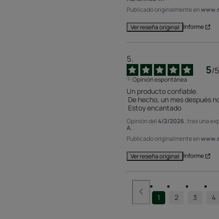
Publicado originalmente en
www.r
Informe
Ver reseña original
5
/
5
Opinión espontánea
Un producto confiable.

 De hecho, un mes después noté un nuevo crecimiento.

 Estoy encantado
Opinión del
4/2/2026
, tras una ex
A.
Publicado originalmente en
www.r
Informe
Ver reseña original
1
2
3
4