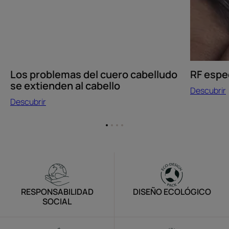
Los problemas del cuero cabelludo
RF espec
se extienden al cabello
Descubrir
Descubrir
Ir
Ir
Ir
Ir
al
al
al
al
elemento
elemento
elemento
elemento
1
2
3
4
RESPONSABILIDAD
DISEÑO ECOLÓGICO
SOCIAL