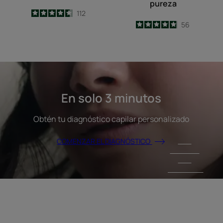
pureza
4.6
/
5
112
-
4.9
/
5
56
-
COMENZAR
EL
DIAGNÓSTICO
En solo 3 minutos
Obtén tu diagnóstico capilar personalizado
COMENZAR EL DIAGNÓSTICO