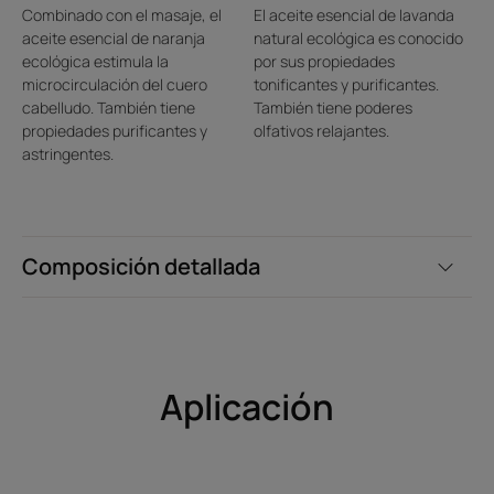
momento de relajación amplificado por el poder olfativo
Combinado con el masaje, el
El aceite esencial de lavanda
calmante de los aceites esenciales.
aceite esencial de naranja
natural ecológica es conocido
ecológica estimula la
por sus propiedades
microcirculación del cuero
tonificantes y purificantes.
cabelludo. También tiene
También tiene poderes
Textura
Reciclaje
propiedades purificantes y
olfativos relajantes.
astringentes.
Beneficios de la textura
Composición detallada
«Durante el tiempo de un masaje revitalizante, este concentrado
vegetal de culto con perfume vivificante estimula tus sentidos
para un momento de bienestar y relajación. »
Aroma del contenido
Aplicación
Perfume tonificante y vitaminado con poder relajante
* Según la prueba OCDE301B.