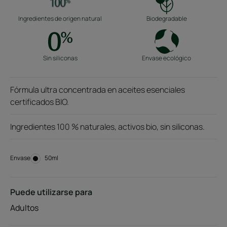
Ingredientes de origen natural
Biodegradable
Sin siliconas
Envase ecológico
Fórmula ultra concentrada en aceites esenciales
certificados BIO.
Ingredientes 100 % naturales, activos bio, sin siliconas.
Envase
Envase
50ml
Puede utilizarse para
Adultos