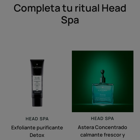
Completa tu ritual Head
Spa
Exfoliante
Astera
purificante
Concentrado
Detox
calmante
frescor
y
pureza
HEAD SPA
HEAD SPA
Astera Concentrado
Exfoliante purificante
calmante frescor y
Detox