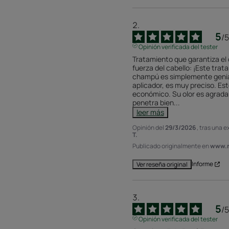
5
/
5
Opinión verificada del tester
Tratamiento que garantiza el cr
fuerza del cabello: ¡Este trat
champú es simplemente genial! 
aplicador, es muy preciso. Est
económico. Su olor es agradab
penetra bien
...
leer más
Opinión del
29/3/2026
, tras una 
T.
Publicado originalmente en
www.r
Informe
Ver reseña original
5
/
5
Opinión verificada del tester