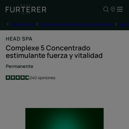
NUESTROS
PUNTOS
DE
VENTA
Página de inicio
Todos los productos para el cuidado del cabello
Sérum 
HEAD SPA
Complexe 5 Concentrado
estimulante fuerza y vitalidad
Permanente
4.7
/
5
240
opiniones
-