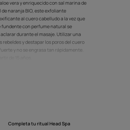
aloe vera y enriquecido con sal marina de
 de naranja BIO, este exfoliante
xificante al cuero cabelludo a la vez que
te fundente con perfume natural se
aclarar durante el masaje. Utilizar una
s rebeldes y destapar los poros del cuero
 fuerte y no se engrasa tan rápidamente.
rtir de 15 años.
us activos desintoxicantes este exfoliante
cabelludo*.
 cabelludo se desprende de las impurezas
Completa tu ritual Head Spa