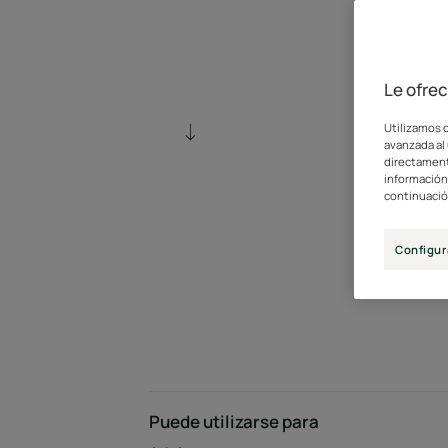
Le ofre
Utilizamos c
avanzada al 
directament
información 
continuació
Configur
Puede utilizarse para