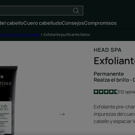
el cabello
Cuero cabelludo
Consejos
Compromisos
ado del cuero cabelludo
Exfoliante purificante Detox
HEAD SPA
Exfoliant
Permanente
Realza el brillo -
4.6
/
5
112
opin
-
Exfoliante pre-cha
impurezas del cuero
cabello y espaciar 