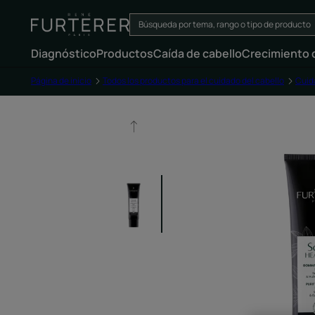
Diagnóstico
Productos
Caída de cabello
Crecimiento d
Página de inicio
Todos los productos para el cuidado del cabello
Cuid