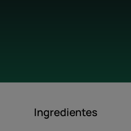
Perfume natural SPA con
naranja, lavanda y euca
*Resultado a D+6 semanas, estudio realizado en 33 homb
*Estudio de biometrología realizado en 20 personas
Ingredientes