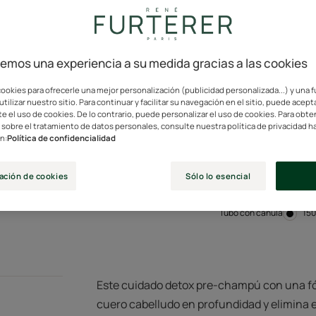
Ingredientes de
Bi
origen natural
cemos una experiencia a su medida gracias a las cookies
ookies para ofrecerle una mejor personalización (publicidad personalizada...) y una 
Elimina el 100 % de
utilizar nuestro sitio. Para continuar y facilitar su navegación en el sitio, puede acept
e el uso de cookies. De lo contrario, puede personalizar el uso de cookies. Para obt
sobre el tratamiento de datos personales, consulte nuestra política de privacidad ha
99 % de ingredientes
n:
Política de confidencialidad
siliconas, envase 
*sin tensioactivos 
ación de cookies
Sólo lo esencial
Tubo con cánula
Tu
15
co
cá
Este cuidado detox pre-champú con una fó
cuero cabelludo en profundidad y elimina e