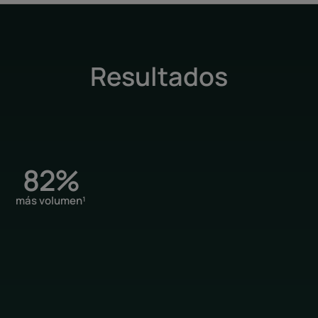
más rebeldes, el cabello está más fuerte, más
tan rápidamente.
• PROPORCIONA VOLUMEN Y BRILLO desde la
• LIMPIA el 100 % de las impurezas del cuero
Resultados
• PROPORCIONA UN MOMENTO RELAJANTE DE
exfoliante se funde con el cabello y libera s
de naranja, lavanda y eucalipto, que propor
como una auténtica experiencia de spa.
82%
Textura
más volumen¹
Beneficios de la text
Su textura exfoliante y
espuma ligera fácil de ac
está debido a la alta c
detox. No mancha el cabe
Aroma del contenido