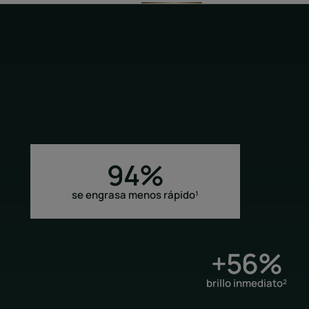
94%
se engrasa menos rápido¹
+56%
brillo inmediato²