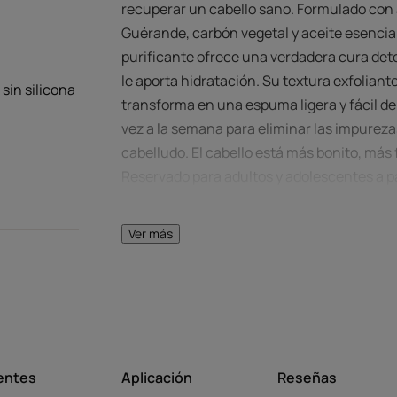
recuperar un cabello sano. Formulado con 
Guérande, carbón vegetal y aceite esencial
purificante ofrece una verdadera cura deto
le aporta hidratación. Su textura exfolian
 sin silicona
transforma en una espuma ligera y fácil de 
vez a la semana para eliminar las impureza
cabelludo. El cabello está más bonito, más
Reservado para adultos y adolescentes a pa
Ventaja
Ver más
Un limpiador anticontaminación, gracias a s
elimina el 100 % de las impurezas del cuero 
Beneficios
• PERMITE ESPACIAR LOS LAVADOS: el cuero
entes
Aplicación
Reseñas