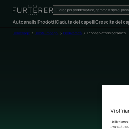
Autoanalisi
Prodotti
Caduta dei capelli
Crescita dei cap
Homepage
I nostri impegni
Biodiversità
Il conservatorio botanico
Vi offri
Utilizziamo 
avanzate dur