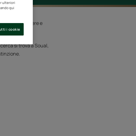
 ulteriori
ccando qui
ico per proteggere e
tti i cookie
cerca si trova a Soual,
stinzione.