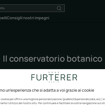
elli
Consigli
I nostri impegni
Il conservatorio botanico
Aggiornato il
05/05/26
, validato da
il nostro team di esperti René Furterer
.
Biodiversità
amo un'esperienza che si adatta a voi grazie ai cookie
i cookie per offrirvi una migliore personalizzazione (pubblicità personalizzata, ecc.) e
ante l'utilizzo del nostro sito. Per continuare e facilitare la vostra navigazione sul si