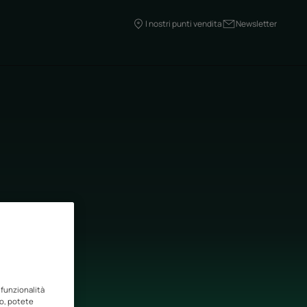
I nostri punti vendita
Newsletter
 funzionalità
to, potete