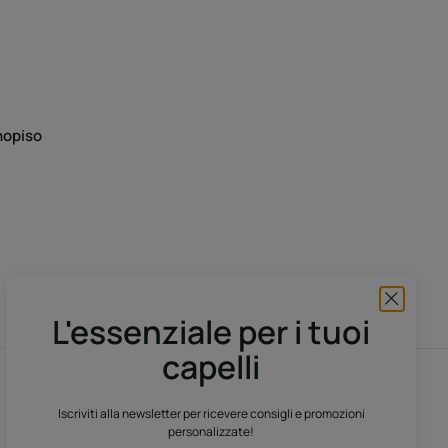
nopiso
L'essenziale per i tuoi
capelli
Iscriviti alla nostra newsletter
Iscriviti alla newsletter per ricevere consigli e promozioni
personalizzate!
Facendo clic qui sotto, accetti di ricevere la nostra