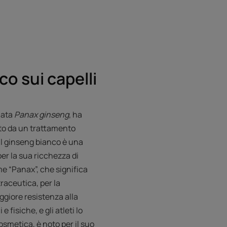
co sui capelli
mata
Panax ginseng
, ha
to da un trattamento
 Il ginseng bianco è una
er la sua ricchezza di
ome “Panax”, che significa
raceutica, per la
ggiore resistenza alla
 fisiche, e gli atleti lo
osmetica, è noto per il suo