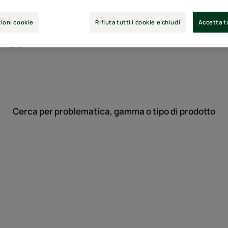
ioni cookie
Rifiuta tutti i cookie e chiudi
Accetta tu
anco"
Cerca per problematica, gamma o tipo di prodotto