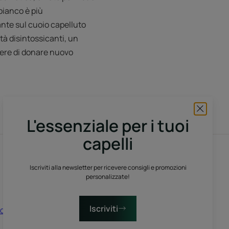
 bianco è più
ante sul cuoio capelluto
tà disintossicanti, un
otere di donare nuovo
L'essenziale per i tuoi
capelli
Iscriviti alla nostra newsletter
Iscriviti alla newsletter per ricevere consigli e promozioni
personalizzate!
Facendo clic qui sotto, accetti di ricevere la nostra
newsletter. Puoi annullare l’iscrizione in qualsiasi
momento.
Iscriviti
dotti