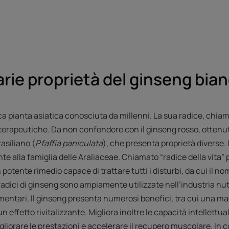
rie proprietà del ginseng bian
ca pianta asiatica conosciuta da millenni. La sua radice, chia
terapeutiche. Da non confondere con il ginseng rosso, ottenu
asiliano (
Pfaffia paniculata
), che presenta proprietà diverse.
 alla famiglia delle Araliaceae. Chiamato “radice della vita” p
potente rimedio capace di trattare tutti i disturbi, da cui il n
adici di ginseng sono ampiamente utilizzate nell’industria nut
imentari. Il ginseng presenta numerosi benefici, tra cui una ma
 effetto rivitalizzante. Migliora inoltre le capacità intellettuali e
gliorare le prestazioni e accelerare il recupero muscolare. In c