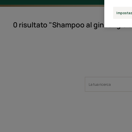
Impostaz
0 risultato "Shampoo al ginseng bi