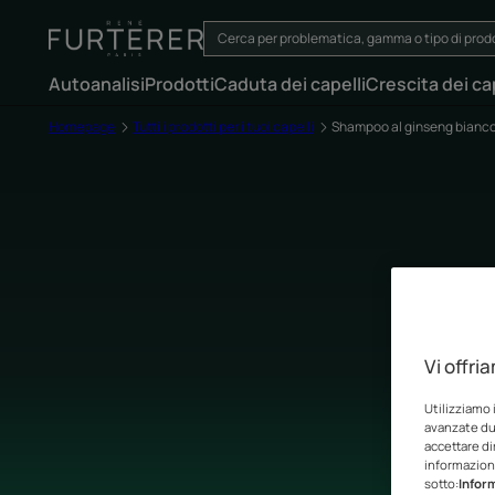
Autoanalisi
Prodotti
Caduta dei capelli
Crescita dei cap
Homepage
Tutti i prodotti per i tuoi capelli
Shampoo al ginseng bianc
Vi offri
Utilizziamo 
avanzate dur
accettare di
informazioni
sotto:
Inform