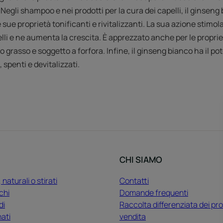
. Negli shampoo e nei prodotti per la cura dei capelli, il ginseng
e proprietà tonificanti e rivitalizzanti. La sua azione stimol
lli e ne aumenta la crescita. È apprezzato anche per le proprie
to grasso e soggetto a forfora. Infine, il ginseng bianco ha il p
, spenti e devitalizzati.
CHI SIAMO
, naturali o stirati
Contatti
chi
Domande frequenti
di
Raccolta differenziata dei pro
nati
vendita