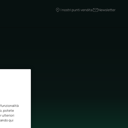
I nostri punti vendita
Newsletter
o
 funzionalità
to, potete
 ulteriori
ccando qui