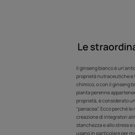
Le straordina
Il ginseng bianco è un’anti
proprietà nutraceutiche e 
chimico, o con il ginseng br
pianta perenne appartenente
proprietà, è considerato un 
“panacea”. Ecco perché le r
creazione di integratori al
stanchezza e allo stress e un
usano in particolare per mi