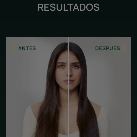
RESULTADOS
suave, sedoso y fácil de peinar.
Textura envolvente: enriquecida con manteca de karité,
la fórmula suaviza el cabello y lo envuelve en una deliciosa
fragancia.
Textura