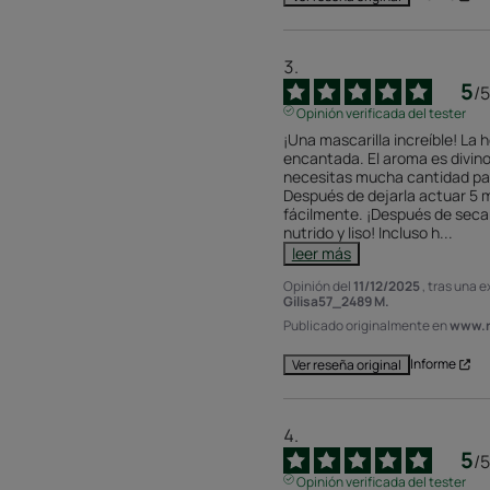
5
/
5
Opinión verificada del tester
¡Una mascarilla increíble! La 
encantada. El aroma es divino. 
necesitas mucha cantidad para
Después de dejarla actuar 5 m
fácilmente. ¡Después de secarl
nutrido y liso! Incluso h
...
leer más
Opinión del
11/12/2025
, tras una 
Gilisa57_2489 M.
Publicado originalmente en
www.r
Informe
Ver reseña original
5
/
5
Opinión verificada del tester