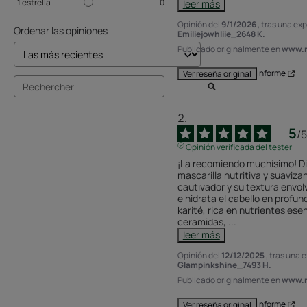
1
estrella
0
leer más
Opinión del
9/1/2026
, tras una ex
Ordenar las opiniones
Emiliejowhliie_2648 K.
Publicado originalmente en
www.r
Informe
Ver reseña original
5
/
5
Opinión verificada del tester
¡La recomiendo muchísimo! Di
mascarilla nutritiva y suaviza
cautivador y su textura envol
e hidrata el cabello en profun
karité, rica en nutrientes esen
ceramidas, 
...
leer más
Opinión del
12/12/2025
, tras una 
Glampinkshine_7493 H.
Publicado originalmente en
www.r
Informe
Ver reseña original