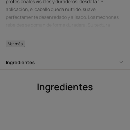
profesionales visibles y duraderos: desde la 1. ª
aplicación, el cabello queda nutrido, suave,
perfectamente desenredado y alisado. Los mechones
rebeldes se doman de forma duradera. Su textura
envolvente con una fragancia cautivadora proporciona
flexibilidad y un tacto sedoso. Sin siliconas.
Ver más
Ingredientes
EN PALABRAS DE NUESTRO EXPERTO
Ingredientes
La formulación única de esta
mascarilla garantiza una
intensa acción nutritiva y
alisadora desde la primera