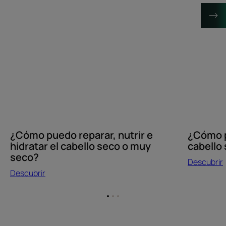
el
seco?
cabello
¿Qué
seco
hacer?
o
muy
seco?
¿Cómo p
¿Cómo puedo reparar, nutrir e
cabello
hidratar el cabello seco o muy
seco?
Descubrir
Descubrir
Ir
Ir
Ir
al
al
al
elemento
elemento
elemento