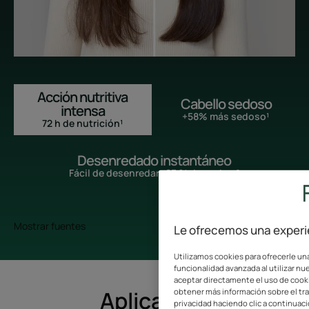
Acción nutritiva
Cabello sedoso
intensa
+58% más sedoso¹
72 h de nutrición¹
Desenredado instantáneo
Fácil de desenredar -83 % de nudos ²
Mostrar fuentes
Le ofrecemos una experie
Utilizamos cookies para ofrecerle una
funcionalidad avanzada al utilizar nue
aceptar directamente el uso de cookie
Aplicación
obtener más información sobre el tr
privacidad haciendo clic a continuaci