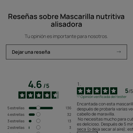
1
2
3
Reseñas sobre Mascarilla nutritiva
alisadora
Tu opinión es importante para nosotros.
Dejar una reseña
4.6
/
5
5
/
5
Opinión verificada del tester
Encantada con esta mascarilla
5
estrellas
136
después de probarla varias vec
cabello de maravilla.

4
estrellas
32
 No necesitas mucho para cubrir todo el cabello, y el aroma 
3
estrellas
13
es delicioso. Después de 5 mi
2
estrellas
3
seca (o deja secar al aire); es