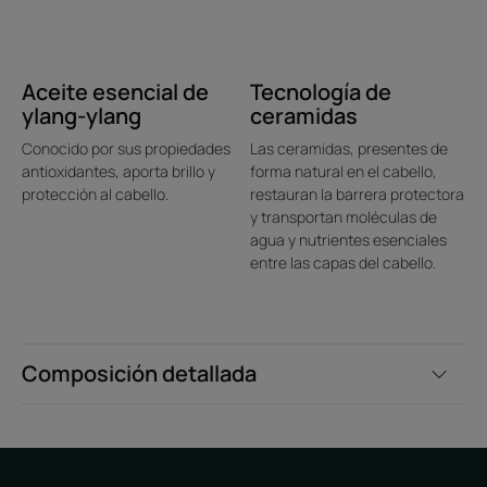
aplicación.
Aceite esencial de
Tecnología de
ylang-ylang
ceramidas
Ventaja
Conocido por sus propiedades
Las ceramidas, presentes de
antioxidantes, aporta brillo y
forma natural en el cabello,
Un tratamiento nutritivo en profundidad que alisa incluso
protección al cabello.
restauran la barrera protectora
el cabello más seco y lo deja suave y flexible desde la 1. ª
y transportan moléculas de
aplicación. Resultados profesionales visibles y duraderos.
agua y nutrientes esenciales
entre las capas del cabello.
Beneficios
Nutre intensamente y alisa: la mascarilla nutre en
Composición detallada
profundidad y alisa al instante gracias al karité, rico en
nutrientes esenciales, y a la tecnología de ceramidas que
repara la barrera protectora del cabello.
Facilita el peinado: desenreda al instante incluso el
cabello más seco y difícil de peinar. El cabello queda más