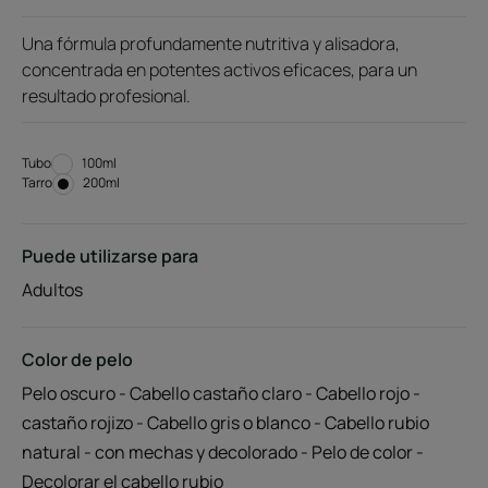
Una fórmula profundamente nutritiva y alisadora,
concentrada en potentes activos eficaces, para un
resultado profesional.
Tubo
Tubo
100ml
Tarro
Tarro
200ml
Puede utilizarse para
Adultos
Color de pelo
Pelo oscuro - Cabello castaño claro - Cabello rojo -
castaño rojizo - Cabello gris o blanco - Cabello rubio
natural - con mechas y decolorado - Pelo de color -
Decolorar el cabello rubio