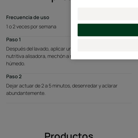
Frecuencia de uso
1 o 2 veces por semana
Paso 1
Después del lavado, aplicar una nuez de mascarilla
nutritiva alisadora, mechón a mechón, por todo el cabello
húmedo.
Paso 2
Dejar actuar de 2 a 5 minutos, desenredar y aclarar
abundantemente.
Productos