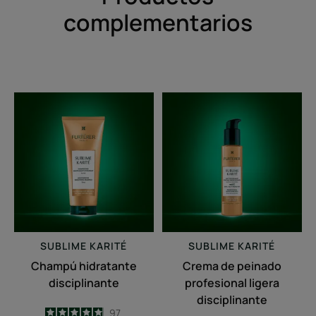
complementarios
Champú
Crema
hidratante
de
disciplinante
peinado
profesional
ligera
disciplinante
SUBLIME KARITÉ
SUBLIME KARITÉ
Champú hidratante
Crema de peinado
disciplinante
profesional ligera
disciplinante
4.9
/
5
97