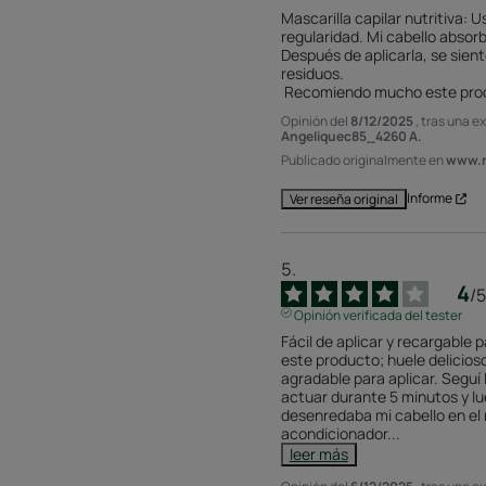
Mascarilla capilar nutritiva: 
regularidad. Mi cabello absorb
Después de aplicarla, se sient
residuos.

 Recomiendo mucho este pro
Opinión del
8/12/2025
, tras una e
Angeliquec85_4260 A.
Publicado originalmente en
www.r
Informe
Ver reseña original
4
/
5
Opinión verificada del tester
Fácil de aplicar y recargable p
este producto; huele delicioso
agradable para aplicar. Seguí 
actuar durante 5 minutos y l
desenredaba mi cabello en el 
acondicionador
...
leer más