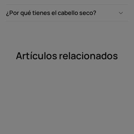
¿Por qué tienes el cabello seco?
Artículos relacionados
Descubrir
Descubrir
¿Cómo
¿Cómo
puedo
puedo
reparar,
evitar
nutrir
tener
e
el
hidratar
cabello