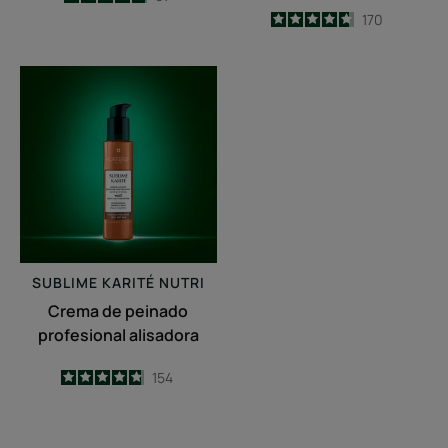
-
4.7
/
5
170
-
Crema
de
peinado
profesional
alisadora
SUBLIME KARITÉ
NUTRI
Crema de peinado
profesional alisadora
4.8
/
5
154
-