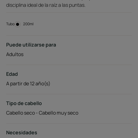
disciplina ideal de la raíz a las puntas.
Tubo
Tubo
200ml
Puede utilizarse para
Adultos
Edad
A partir de 12 año(s)
Tipo de cabello
Cabello seco - Cabello muy seco
Necesidades