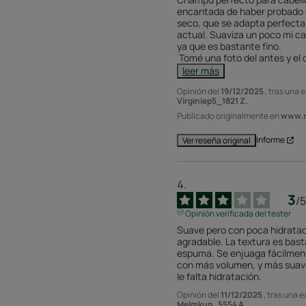
encantada de haber probado 
seco, que se adapta perfectam
actual. Suaviza un poco mi ca
ya que es bastante fino.

 Tomé una foto del antes y el
leer más
Opinión del
19/12/2025
, tras una 
Virginiep5_1821 Z.
Publicado originalmente en
www.r
Informe
Ver reseña original
3
/
5
Opinión verificada del tester
Suave pero con poca hidratac
agradable. La textura es bas
espuma. Se enjuaga fácilmente
con más volumen, y más suave
le falta hidratación.
Opinión del
11/12/2025
, tras una 
Melmkup_5554 A.