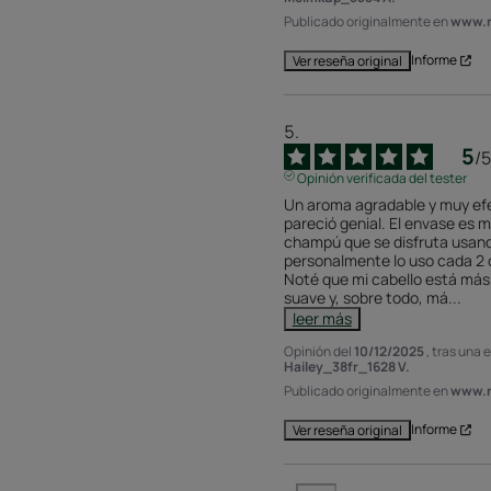
Publicado originalmente en
www.r
Informe
Ver reseña original
5
/
5
Opinión verificada del tester
Un aroma agradable y muy ef
pareció genial. El envase es 
champú que se disfruta usando
personalmente lo uso cada 2 o 
Noté que mi cabello está más 
suave y, sobre todo, má
...
leer más
Opinión del
10/12/2025
, tras una 
Hailey_38fr_1628 V.
Publicado originalmente en
www.r
Informe
Ver reseña original