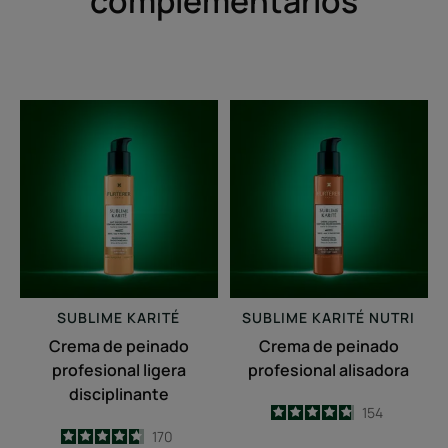
complementarios
Crema
Crema
de
de
peinado
peinado
profesional
profesional
ligera
alisadora
disciplinante
SUBLIME KARITÉ
SUBLIME KARITÉ
NUTRI
Crema de peinado
Crema de peinado
profesional ligera
profesional alisadora
disciplinante
4.8
/
5
154
-
4.7
/
5
170