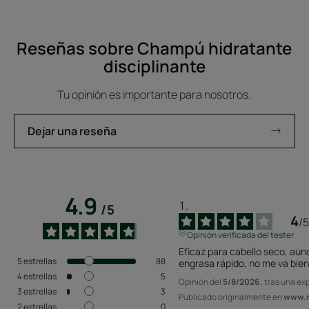
elemento
elemento
elemento
1
2
3
Reseñas sobre Champú hidratante
disciplinante
Tu opinión es importante para nosotros.
Dejar una reseña
4.9
/
5
4
/
5
Opinión verificada del tester
Eficaz para cabello seco, aunq
5
estrellas
88
engrasa rápido, no me va bien
4
estrellas
5
Opinión del
5/8/2026
, tras una ex
3
estrellas
3
Publicado originalmente en
www.r
2
estrellas
0