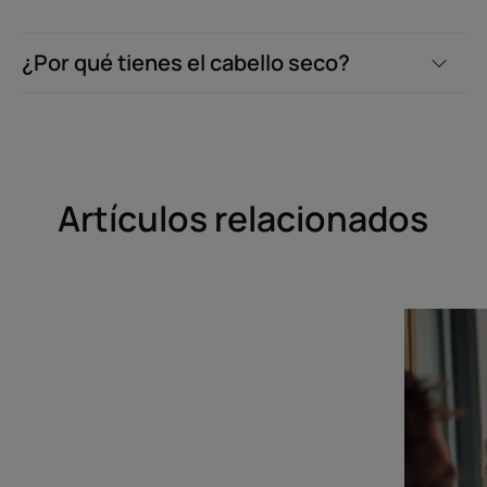
¿Por qué tienes el cabello seco?
Artículos relacionados
Descubrir
Descubrir
¿Cómo
Mi
puedo
rutina
reparar,
capilar
nutrir
e
hidratar