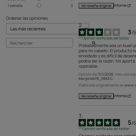
Informe
Ver reseña original
1
estrella
0
Ordenar las opiniones
3
/
5
Opinión verificada del tester
Probablemente sea un buen p
para mi cabello: El producto n
enredado y es difícil de desen
podría ser la razón. No aporta b
razonable.
Opinión del
7/1/2026
, tras una ex
Marjorieb19_5663 C.
Publicado originalmente en
www.r
Informe
Ver reseña original
5
/
5
Opinión verificada del tester
Champú perfecto para cabello