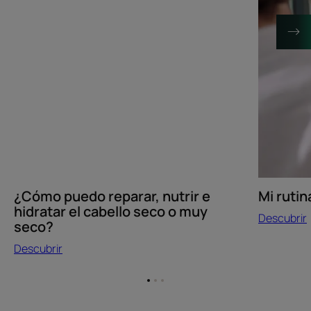
el
cabello
seco
o
muy
seco?
Mi rutin
¿Cómo puedo reparar, nutrir e
hidratar el cabello seco o muy
Descubrir
seco?
Descubrir
Ir
Ir
Ir
al
al
al