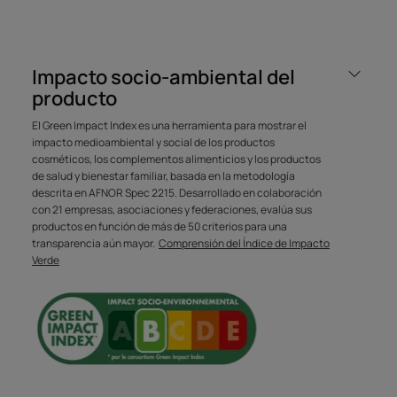
EN PALABRAS DE NUESTRO EXPERTO
Impacto socio-ambiental del
producto
Proporciona una hidratación
El Green Impact Index es una herramienta para mostrar el
ideal desde el cuero cabelludo
impacto medioambiental y social de los productos
hasta las puntas, sin apelmazar.
cosméticos, los complementos alimenticios y los productos
de salud y bienestar familiar, basada en la metodología
descrita en AFNOR Spec 2215. Desarrollado en colaboración
con 21 empresas, asociaciones y federaciones, evalúa sus
productos en función de más de 50 criterios para una
transparencia aún mayor.
Comprensión del Índice de Impacto
Verde
Ventaja
Champú sin siliconas con manteca de karité, que hidrata
y disciplina el cabello seco con suavidad. Facilita el
desenredado y el peinado.