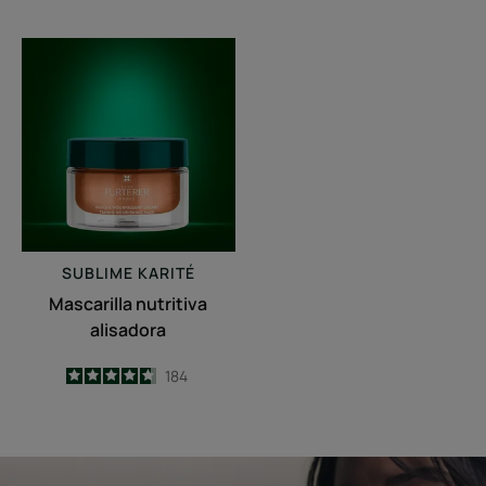
-
Mascarilla
nutritiva
alisadora
SUBLIME KARITÉ
Mascarilla nutritiva
alisadora
4.6
/
5
184
-
Descubrir