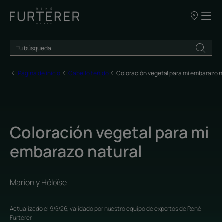
NUESTROS
PUNTOS
DE
VENTA
Página de inicio
Cabello teñido
Coloración vegetal para mi embarazo n
Coloración vegetal para mi
embarazo natural
Marion y Héloïse
Actualizado el
9/6/26
, validado por
nuestro equipo de expertos de René
Furterer
.