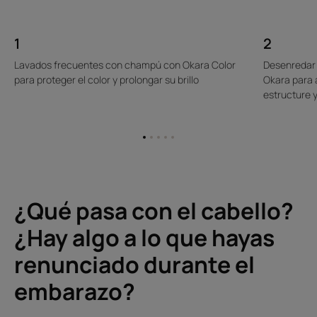
1
2
Lavados frecuentes con champú con Okara Color
Desenredar a
para proteger el color y prolongar su brillo
Okara para 
estructure 
Ir
Ir
Ir
Ir
Ir
al
al
al
al
al
elemento
elemento
elemento
elemento
elemento
1
2
3
4
5
¿Qué pasa con el cabello?
¿Hay algo a lo que hayas
renunciado durante el
embarazo?