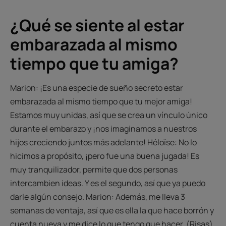
1
2
3
¿Qué se siente al estar
embarazada al mismo
tiempo que tu amiga?
Marion: ¡Es una especie de sueño secreto estar
embarazada al mismo tiempo que tu mejor amiga!
Estamos muy unidas, así que se crea un vínculo único
durante el embarazo y ¡nos imaginamos a nuestros
hijos creciendo juntos más adelante! Héloïse: No lo
hicimos a propósito, ¡pero fue una buena jugada! Es
muy tranquilizador, permite que dos personas
intercambien ideas. Y es el segundo, así que ya puedo
darle algún consejo. Marion: Además, me lleva 3
semanas de ventaja, así que es ella la que hace borrón y
cuenta nueva y me dice lo que tengo que hacer. (Risas)