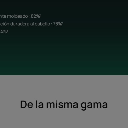
nte moldeado : 82%¹
ción duradera al cabello : 78%¹
84%¹
De la misma gama