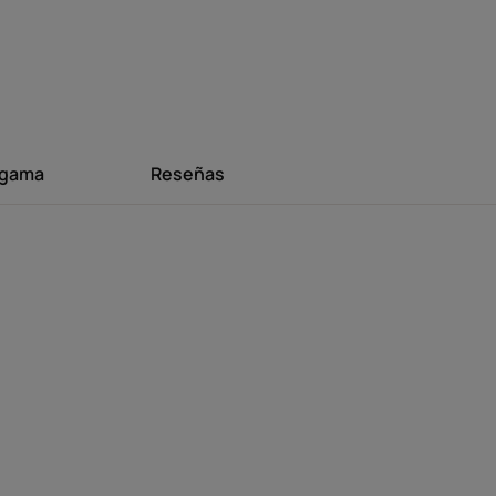
ma al instante a los peinados para una
e la deshidratación y preserva su belleza.
 gama
Reseñas
nto : textura no pegajosa, acabado