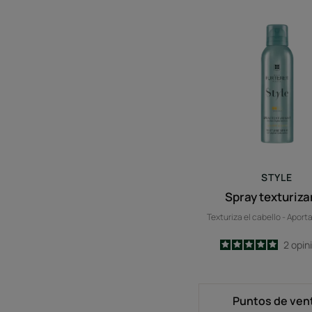
Spray
textur
STYLE
Spray texturiza
Texturiza el cabello - Apor
5
/
5
2
opin
-
Puntos de ven