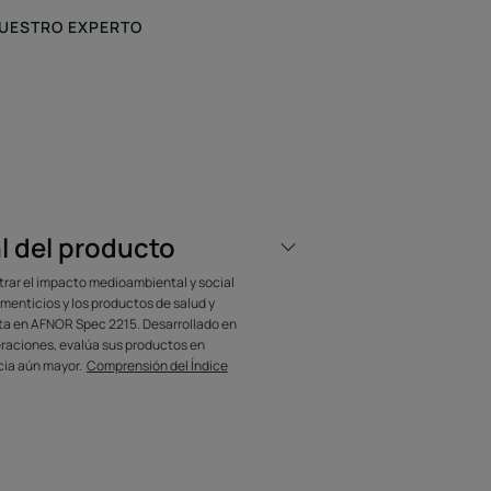
NUESTRO EXPERTO
o pegajosa que
fijación duradera
dejar residuos.
l del producto
trar el impacto medioambiental y social
menticios y los productos de salud y
ita en AFNOR Spec 2215. Desarrollado en
raciones, evalúa sus productos en
cia aún mayor.
Comprensión del Índice
para el cabello con extracto de jojoba lo
aso.