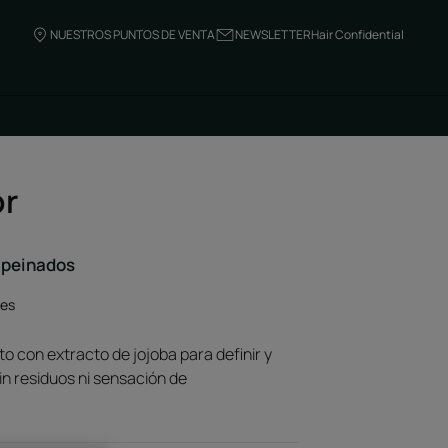
NUESTROS PUNTOS DE VENTA
NEWSLETTER
Hair Confidential
or
s peinados
nes
cto con extracto de jojoba para definir y
Sin residuos ni sensación de