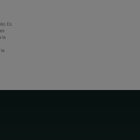
llo. Es
des
 la
 la