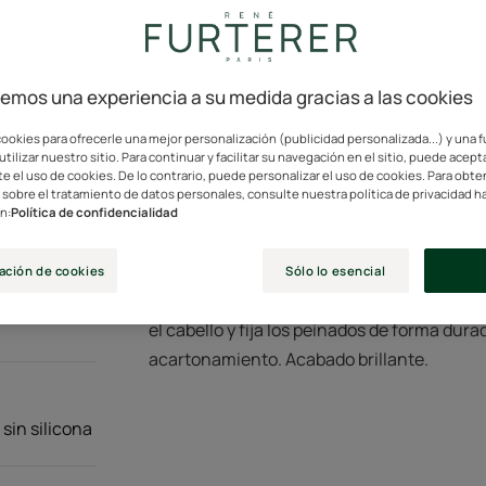
Con extracto de jo
100% ingredientes a
cemos una experiencia a su medida gracias a las cookies
ookies para ofrecerle una mejor personalización (publicidad personalizada...) y una 
Tubo
Tubo
150ml
utilizar nuestro sitio. Para continuar y facilitar su navegación en el sitio, puede acept
e el uso de cookies. De lo contrario, puede personalizar el uso de cookies. Para obt
sobre el tratamiento de datos personales, consulte nuestra política de privacidad ha
n:
Política de confidencialidad
Este gel de peinado, con extracto de jojoba,
ación de cookies
Sólo lo esencial
Su fórmula no pegajosa y sin alcohol proteg
el cabello y fija los peinados de forma dur
acartonamiento. Acabado brillante.
 sin silicona