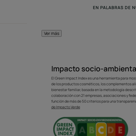
EN PALABRAS DE 
Ver más
Una fórmula n
proporciona una 
al cabello sin 
Impacto socio-ambienta
El Green Impact Index es una herramienta para mos
de los productos cosméticos, los complementos ali
bienestar familiar, basada en la metodología descr
colaboración con 21 empresas, asociaciones y fede
función de más de 50 criterios para una transparen
de Impacto Verde
Ventaja
Con su fórmula-cuidado, este gel de peinado 
moldea e hidrata la fibra capilar en un solo p