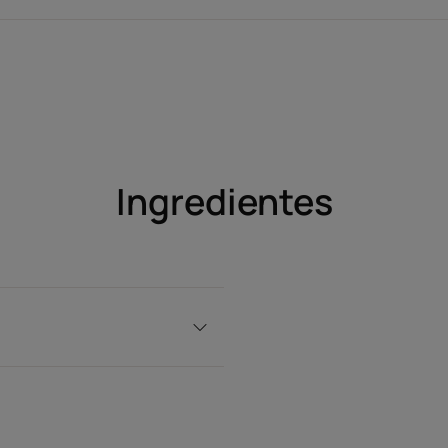
Un acorde cítrico verde con notas de jengibre, q
paso a notas de fruta de agua que se funden en 
ramo floral
Ingredientes