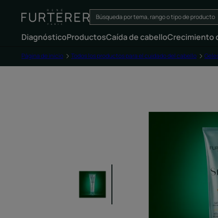
Diagnóstico
Productos
Caída de cabello
Crecimiento d
Página de inicio
Todos los productos para el cuidado del cabello
Gele