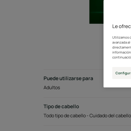
Le ofre
Utilizamos c
avanzada al 
directament
información 
continuació
Configur
Puede utilizarse para
Adultos
Tipo de cabello
Todo tipo de cabello - Cuidado del cabello