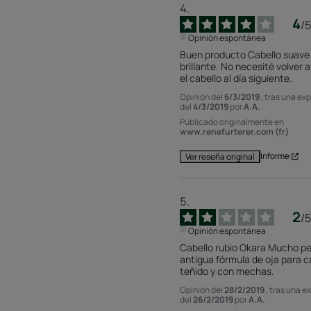
4
/
5
Opinión espontánea
Buen producto Cabello suave 
brillante. No necesité volver a
el cabello al día siguiente.
Opinión del
6/3/2019
, tras una ex
del
4/3/2019
por
A.A.
Publicado originalmente en
www.renefurterer.com (fr)
Informe
Ver reseña original
2
/
5
Opinión espontánea
Cabello rubio Okara Mucho peo
antigua fórmula de oja para ca
teñido y con mechas.
Opinión del
28/2/2019
, tras una e
del
26/2/2019
por
A.A.