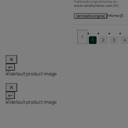
Publicado originalmente en
www.renefurterer.com (fr)
Informe
Ver reseña original
1
2
3
4