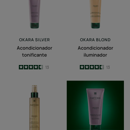
OKARA
SILVER
OKARA
BLOND
Acondicionador
Acondicionador
tonificante
iluminador
4.5
/
5
13
4.5
/
5
13
-
-
Spray
Champú
aclarante
anti-
cuidado
amarilleo
exprés