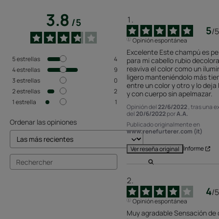
3.8
/
5
5
/
5
Opinión espontánea
Excelente Este champú es per
5
estrellas
4
para mi cabello rubio decolora
reaviva el color como un ilumi
4
estrellas
9
ligero manteniéndolo más tie
3
estrellas
0
entre un color y otro y lo deja b
2
estrellas
2
y con cuerpo sin apelmazar.
1
estrella
1
Opinión del
22/6/2022
, tras una 
del
20/6/2022
por
A.A.
Ordenar las opiniones
Publicado originalmente en
www.renefurterer.com (it)
Informe
Ver reseña original
4
/
5
Opinión espontánea
Muy agradable Sensación de c