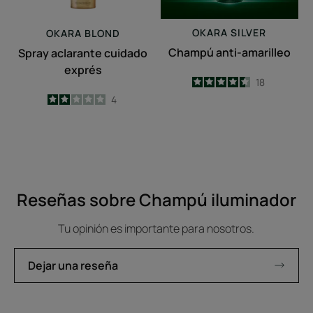
OKARA
SILVER
OKARA
BLOND
Champú anti-amarilleo
Spray aclarante cuidado
exprés
4.5
/
5
18
-
2
/
5
4
-
Reseñas sobre Champú iluminador
Tu opinión es importante para nosotros.
Dejar una reseña