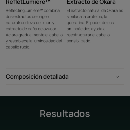
RefletLumière™
Extracto de Okara
ReflectingLumière™ combina
El extracto natural de Okara es
dos extractos de origen
similar a la proteína, la
natural: corteza de limón y
queratina. El poder de sus
extracto de caña de azúcar.
aminoácidos ayuda a
Aclara gradualmente el cabello
reestructurar el cabello
y restablece la luminosidad del
sensibilizado.
cabello rubio.
Composición detallada
Resultados