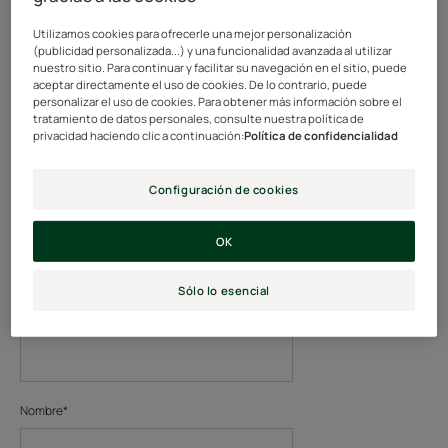
Utilizamos cookies para ofrecerle una mejor personalización
(publicidad personalizada...) y una funcionalidad avanzada al utilizar
nuestro sitio. Para continuar y facilitar su navegación en el sitio, puede
aceptar directamente el uso de cookies. De lo contrario, puede
Nuestra Newsletter
personalizar el uso de cookies. Para obtener más información sobre el
tratamiento de datos personales, consulte nuestra política de
privacidad haciendo clic a continuación:
Política de confidencialidad
Consejos para tu cabello
Configuración de cookies
Tratamiento*
OK
Sólo lo esencial
E-mail*
Nombre*