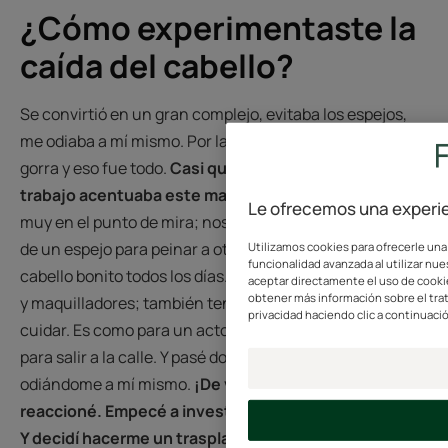
¿Cómo experimentaste la
caída del cabello?
Se convirtió en un gran complejo, evitaba los espejos,
me odiaba a mí mismo. Por la mañana, me puse una
gorra y eso fue todo.
Casi quería desaparecer. Mi
trabajo acentuaba este malestar,
porque estamos
Le ofrecemos una experie
muy en el punto de mira; nos pasamos el tiempo delante
de un espejo para peinar a otra persona; tocamos el
Utilizamos cookies para ofrecerle una
funcionalidad avanzada al utilizar nues
cabello bonito todos los días. No solo somos peluqueros
aceptar directamente el uso de cookie
obtener más información sobre el tra
y maquilladores; también tenemos una imagen que
privacidad haciendo clic a continuaci
cuidar. Es como para un actor, necesita sentirse bien
para salir a la calle. Y pasé dos años y medio de mi vida
odiándome a mí mismo.
¡De verdad! Pero un día,
reaccioné. Empecé a investigar. Acudí a un cirujano.
Y decidí hacerme un trasplante capilar hace cuatro