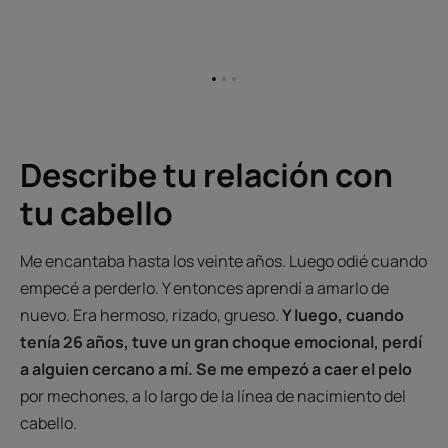
Ir
Ir
Ir
al
al
al
elemento
elemento
elemento
1
2
3
Describe tu relación con
tu cabello
Me encantaba hasta los veinte años. Luego odié cuando
empecé a perderlo. Y entonces aprendí a amarlo de
nuevo. Era hermoso, rizado, grueso.
Y luego, cuando
tenía 26 años, tuve un gran choque emocional, perdí
a alguien cercano a mí. Se me empezó a caer el pelo
por mechones, a lo largo de la línea de nacimiento del
cabello.