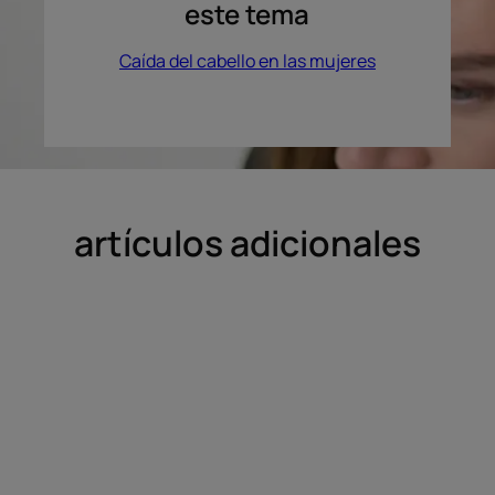
este tema
Caída del cabello en las mujeres
artículos adicionales
Descubrir
Descubrir
¿Ser
Cabello
calvo
con
puede
baby-
ser
blues
un