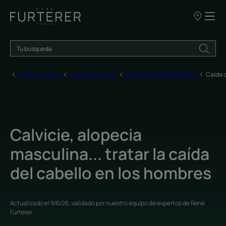
NUESTROS
PUNTOS
DE
VENTA
Página de inicio
Caída del cabello
ALOPECIA ANDROGÉNICA
Caída d
Calvicie, alopecia
masculina... tratar la caída
del cabello en los hombres
Actualizado el
9/6/26
, validado por
nuestro equipo de expertos de René
Furterer
.