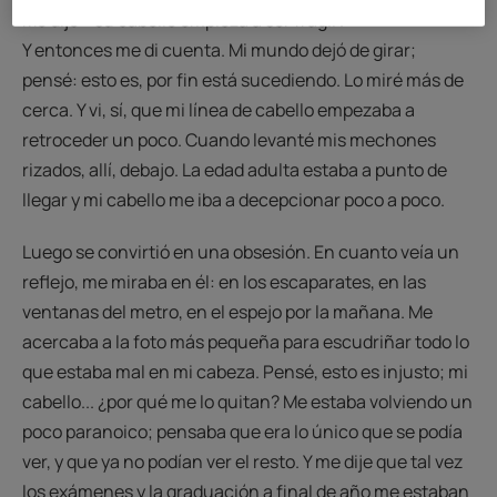
Me dijo: "su cabello empieza a ser frágil".
Y entonces me di cuenta. Mi mundo dejó de girar;
pensé: esto es, por fin está sucediendo. Lo miré más de
cerca. Y vi, sí, que mi línea de cabello empezaba a
retroceder un poco. Cuando levanté mis mechones
rizados, allí, debajo. La edad adulta estaba a punto de
llegar y mi cabello me iba a decepcionar poco a poco.
Luego se convirtió en una obsesión. En cuanto veía un
reflejo, me miraba en él: en los escaparates, en las
ventanas del metro, en el espejo por la mañana. Me
acercaba a la foto más pequeña para escudriñar todo lo
que estaba mal en mi cabeza. Pensé, esto es injusto; mi
cabello... ¿por qué me lo quitan? Me estaba volviendo un
poco paranoico; pensaba que era lo único que se podía
ver, y que ya no podían ver el resto. Y me dije que tal vez
los exámenes y la graduación a final de año me estaban