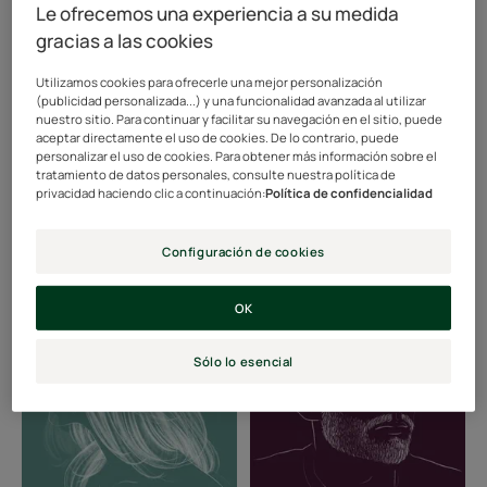
Le ofrecemos una experiencia a su medida
en
gracias a las cookies
seco
Utilizamos cookies para ofrecerle una mejor personalización
(publicidad personalizada...) y una funcionalidad avanzada al utilizar
Sin género
La primera vez...
nuestro sitio. Para continuar y facilitar su navegación en el sitio, puede
Probé el champú en
aceptar directamente el uso de cookies. De lo contrario, puede
awaiting description
personalizar el uso de cookies. Para obtener más información sobre el
seco
tratamiento de datos personales, consulte nuestra política de
privacidad haciendo clic a continuación:
Política de confidencialidad
La primera vez... Probé el
champú en seco
Configuración de cookies
Descubrir
Descubrir
La
La
OK
primera
primera
vez...
vez...
Sólo lo esencial
Me
Me
hice
di
un
cuenta
corte
de
pixie
que