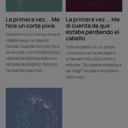
estaba
perdiendo
La primera vez... Me
La primera vez... Me
el
hice un corte pixie
di cuenta de que
cabello
estaba perdiendo el
Durante mucho tiempo tuve el
cabello
cabello largo. Un asunto
familiar. Cuando miro las fotos
Todo empezó con un simple
de la clase, con mis hermanas,
comentario en la peluquería
realmente batimos todos los
antes de irme a Barcelona a
récords de longitud. Siempre
estudiar. "Su cabello empieza a
he querido algo más.
ser frágil". Me dije a mí mismo:
hasta aquí.
Descubrir
La
primera
vez...
Acepté
mi