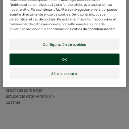
peinados
boina
(publicidad personalizada...) y una funcionalidad avanzada al utilizar
nuestro sitio. Para continuar y facilitar su navegación en el sitio, puede
son
aceptar directamente el uso de cookies. De lo contrario, puede
superprácticos
personalizar el uso de cookies. Para obtener más información sobre el
tratamiento de datos personales, consulte nuestra política de
para
privacidad haciendo clic a continuación:
Política de confidencialidad
¿Un moño
¡"Ooh la la"! Cómo
la
desordenado?
lucir una boina
playa
¿Cabello ondulado?
Configuración de cookies
¡"Ooh la la"! Cómo lucir una
Estos peinados son
boina
superprácticos para
OK
la playa
Ya sea con un efecto ondulado,
Sólo lo esencial
un estilo mojado o un moño
desordenado... he aquí 3 ideas
prácticas para estar
estupenda este verano sin
pasarse.
Descubrir
3