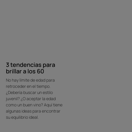
tendencias
para
brillar
a
los
60
3 tendencias para
brillar a los 60
No hay límite de edad para
retroceder en el tiempo.
¿Debería buscar un estilo
juvenil? ¿O aceptar la edad
como un buen vino? Aquí tiene
algunas ideas para encontrar
su equilibrio ideal.