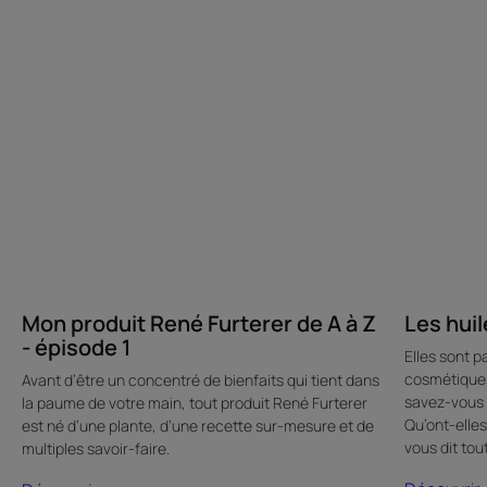
A
à
Z
-
épisode
1
Mon produit René Furterer de A à Z
Les huil
- épisode 1
Elles sont p
cosmétiques
Avant d’être un concentré de bienfaits qui tient dans
savez-vous v
la paume de votre main, tout produit René Furterer
Qu’ont-elles
est né d’une plante, d’une recette sur-mesure et de
vous dit tout
multiples savoir-faire.