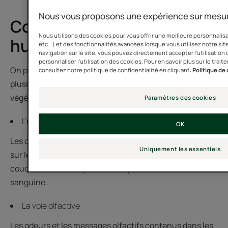
Nous vous proposons une expérience sur mesur
Comment utiliser les
Nous utilisons des cookies pour vous offrir une meilleure personnalis
huiles essentielles ?
etc...) et des fonctionnalités avancées lorsque vous utilisez notre site
navigation sur le site, vous pouvez directement accepter l'utilisation
personnaliser l'utilisation des cookies. Pour en savoir plus sur le tr
On peut choisir d’utiliser les huiles essentielles de
consultez notre politique de confidentialité en cliquant:
Politique de 
plusieurs façons, seules ou diluées dans une huile
végétale.
Paramètres des cookies
L’utilisation cutanée
OK
Les quelques gouttes d’huiles essentielles, déposées
Uniquement les essentiels
sur le poignet par exemple, franchissent les différentes
couches de la peau pour aller rejoindre la circulation
sanguine.
La voie olfactive
Les odeurs et les messages olfactifs contenus dans les