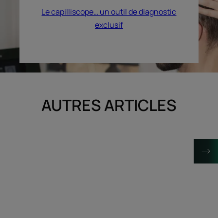
Le capilliscope… un outil de diagnostic
exclusif
AUTRES ARTICLES
Découvrir
Découvrir
Mon
Les
produit
huiles
René
essentiell
Furterer
de