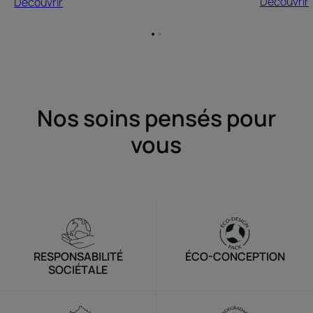
Découvrir
Découvrir
Aller
Aller
à
à
l'item
l'item
1
2
Nos soins pensés pour
vous
RESPONSABILITÉ
ÉCO-CONCEPTION
SOCIÉTALE