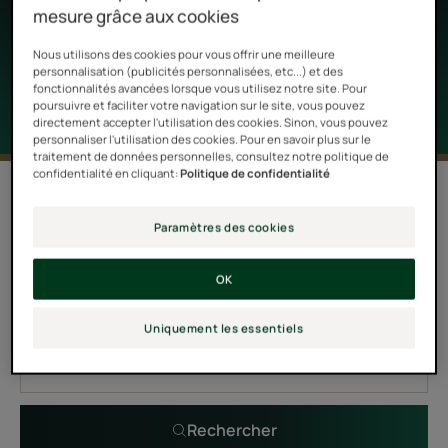
mesure grâce aux cookies
leur composition unique qui leur confère à la fois des
vertus thérapeutiques et olfactives.
Nous utilisons des cookies pour vous offrir une meilleure
personnalisation (publicités personnalisées, etc...) et des
fonctionnalités avancées lorsque vous utilisez notre site. Pour
poursuivre et faciliter votre navigation sur le site, vous pouvez
directement accepter l'utilisation des cookies. Sinon, vous pouvez
personnaliser l'utilisation des cookies. Pour en savoir plus sur le
traitement de données personnelles, consultez notre politique de
confidentialité en cliquant:
Politique de confidentialité
0 résultat pour "Soins aux huiles
essentielles pour les cheveux"
Paramètres des cookies
OK
Recherche par problématique, gamme ou type de
produit
Uniquement les essentiels
Rechercher