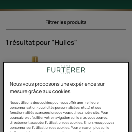
Filtrer les produits
1 résultat pour "Huiles"
Huile
d'été
protectrice
Nous vous proposons une expérience sur
mesure grâce aux cookies
Nous utilisons des cookies pour vous offrir une meilleure
personnalisation (publicités personnalisées, etc...) et des
fonctionnalités avancées lorsque vous utilisez notre site. Pour
SOLAIRE
poursuivre et faciliter votre navigation sur le site, vous pouvez
directement accepter l'utilisation des cookies. Sinon, vous pouvez
Huile d'été protectrice
personnaliser l'utilisation des cookies. Pour en savoir plus sur le