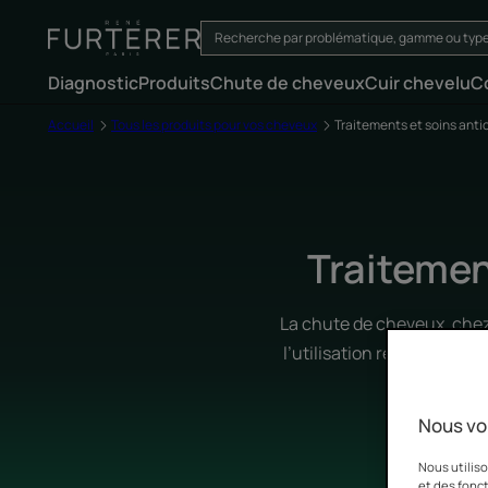
Diagnostic
Produits
Chute de cheveux
Cuir chevelu
C
Accueil
Tous les produits pour vos cheveux
Traitements et soins anti
Traitemen
La chute de cheveux, chez
l’utilisation régulière de
Nous vo
Nous utiliso
et des fonct