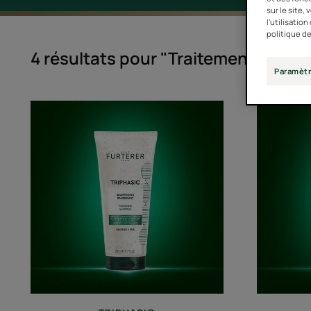
sur le site,
l'utilisatio
politique de
4 résultats pour "Traitements et so
Paramètr
Shampoing
Épaississant