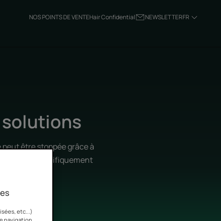
NOS POINTS DE VENTE
Hair Confidential
NEWSLETTER
FR
 solutions
 peut être stoppée grâce à
rels, conçus spécifiquement
ies
sées, etc...)
re navigation