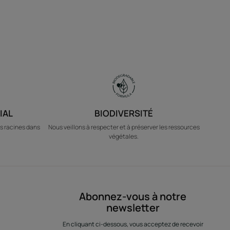
IAL
BIODIVERSITÉ
s racines dans
Nous veillons à respecter et à préserver les ressources
végétales.
Abonnez-vous à notre
newsletter
En cliquant ci-dessous, vous acceptez de recevoir