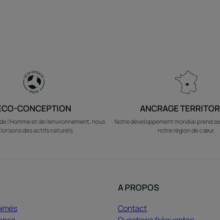
ÉCO-CONCEPTION
ANCRAGE TERRITOR
e l’Homme et de l’environnement, nous
Notre développement mondial prend se
lorisons des actifs naturels.
notre région de cœur.
S
A PROPOS
bimés
Contact
ancs
Questions fréquentes