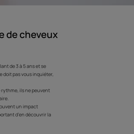
te de cheveux
ant de 3 à 5 ans et se
e doit pas vous inquiéter,
 rythme, ils ne peuvent
ire.
 souvent un impact
ortant d’en découvrir la