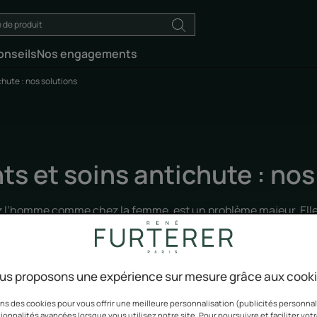
onseils
Nos engagements
chute : nos solutions
ts et soins antichute : nos
 l’homme comme chez la femme, est un problème majeur. Elle
 solutions et traitements antichute experts, aux extraits natu
pour lutter contre la perte de cheveux.
us proposons une expérience sur mesure grâce aux cook
ns des cookies pour vous offrir une meilleure personnalisation (publicités personnali
ionnalités avancées lorsque vous utilisez notre site. Pour poursuivre et faciliter vot