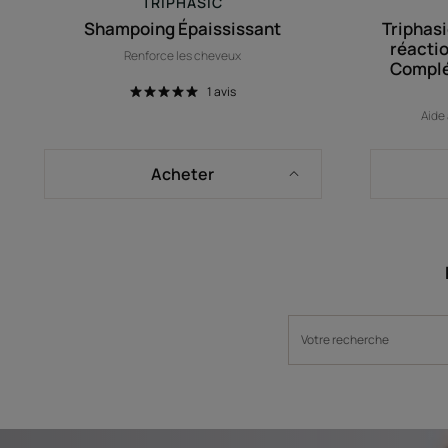
TRIPHASIC
Shampoing Épaississant
Triphasi
réactio
Renforce les cheveux
Complé
1
avis
Aide 
Acheter
LANCER