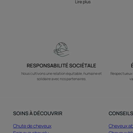
Lire plus
RESPONSABILITÉ SOCIÉTALE
Nous cultivons une relation équitable, humaine et
Respectueux d
solidaire avec nos partenaires.
va
SOINS À DÉCOUVRIR
CONSEIL
Chute de cheveux
Cheveux a
Soin cuir chevelu
Cheveux bl