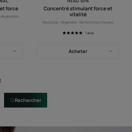
ONAL
HEAD SPA
et force
Concentré stimulant force et
vitalité
 de densité -
Revitalise - Régénère - Renforce les cheveux
1
avis
Acheter
t
Rechercher