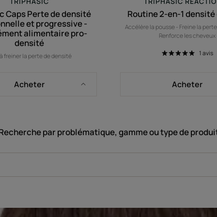
TRIPHASIC
TRIPHASIC REACTI
c Caps Perte de densité
Routine 2-en-1 densité 
nnelle et progressive -
Accélère la pousse - Freine la perte
ment alimentaire pro-
Renforce les cheveux
densité
1
avis
à freiner la perte de densité
Acheter
Acheter
Recherche par problématique, gamme ou type de produi