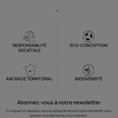
Aller
Aller
Aller
à
à
à
l'item
l'item
l'item
1
2
3
RESPONSABILITÉ
ÉCO-CONCEPTION
SOCIÉTALE
ANCRAGE TERRITORIAL
BIODIVERSITÉ
Abonnez-vous à notre newsletter
En cliquant ci-dessous, vous acceptez de recevoir notre newsletter. Vous
pourrez vous désinscrire à tout moment.