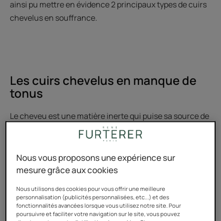
ainsi pu mettre en évidence 2 principaux types de cuirs
chevelus en souffrance.
Les cuirs chevelus en manque de
tonus
Le cheveu est une matière inerte qui puise sa source de
vie dans le cuir chevelu. De ce fait, seul un cuir chevelu
sain, bien nourri, peut assurer ses fonctions tant
nutritives pour les cheveux, que protectrices pour le
Nous vous proposons une expérience sur
crâne.
mesure grâce aux cookies
Nous utilisons des cookies pour vous offrir une meilleure
Cheveux ternes, mous, fatigués ou fragilisés… Pour
personnalisation (publicités personnalisées, etc...) et des
retrouver de beaux cheveux, il est grand temps de
fonctionnalités avancées lorsque vous utilisez notre site. Pour
poursuivre et faciliter votre navigation sur le site, vous pouvez
penser à
stimuler le cuir chevelu !