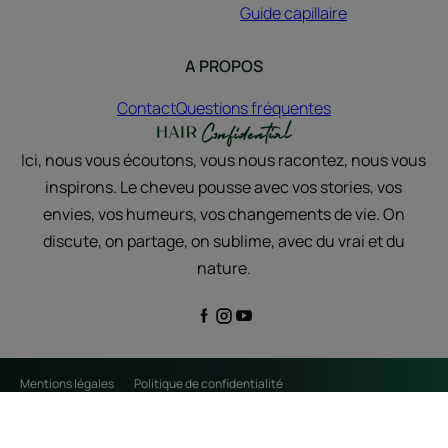
Guide capillaire
A PROPOS
Contact
Questions fréquentes
Ici, nous vous écoutons, vous nous racontez, nous vous
inspirons. Le cheveu pousse avec vos stories, vos
envies, vos humeurs, vos changements de vie. On
discute, on partage, on sublime, avec du vrai et du
nature.
Mentions légales
Politique de confidentialité
Paramètres des cookies
FR
© 2026 René Furterer