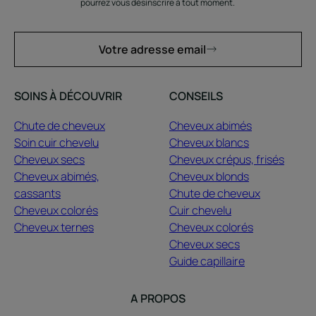
pourrez vous désinscrire à tout moment.
Votre adresse email
SOINS À DÉCOUVRIR
CONSEILS
Chute de cheveux
Cheveux abimés
Soin cuir chevelu
Cheveux blancs
Cheveux secs
Cheveux crépus, frisés
Cheveux abimés,
Cheveux blonds
cassants
Chute de cheveux
Cheveux colorés
Cuir chevelu
Cheveux ternes
Cheveux colorés
Cheveux secs
Guide capillaire
A PROPOS