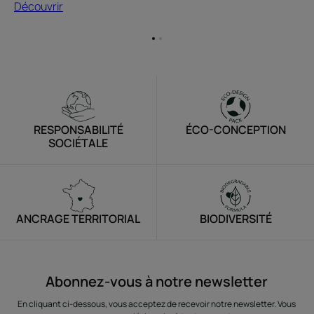
Découvrir
Aller
Aller
à
à
l'item
l'item
1
2
RESPONSABILITÉ
ÉCO-CONCEPTION
SOCIÉTALE
ANCRAGE TERRITORIAL
BIODIVERSITÉ
Abonnez-vous à notre newsletter
En cliquant ci-dessous, vous acceptez de recevoir notre newsletter. Vous