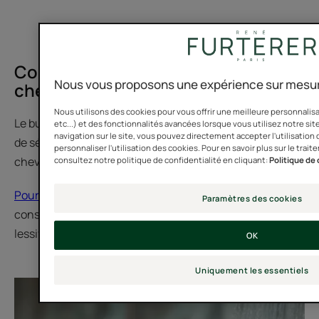
Comment bien se laver les
Nous vous proposons une expérience sur mesur
cheveux ?
Nous utilisons des cookies pour vous offrir une meilleure personnalis
Le but du lavage est de décoller du cuir chevelu l’excès
etc...) et des fonctionnalités avancées lorsque vous utilisez notre site
navigation sur le site, vous pouvez directement accepter l'utilisation
de sébum qui pourrait devenir irritant et asphyxier les
personnaliser l'utilisation des cookies. Pour en savoir plus sur le tr
cheveux.
consultez notre politique de confidentialité en cliquant:
Politique de 
Pour bien se laver les cheveux, les bonnes pratiques
Paramètres des cookies
consistent à masser le cuir chevelu plutôt qu’à «
lessiver » les cheveux.
OK
Uniquement les essentiels