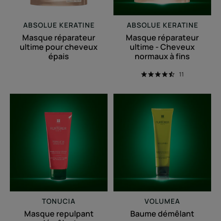
fins
ABSOLUE KERATINE
ABSOLUE KERATINE
Masque réparateur
Masque réparateur
ultime pour cheveux
ultime - Cheveux
épais
normaux à fins
11
Masque
Baume
repulpant
démêlant
démêlant
expanseur
TONUCIA
VOLUMEA
Masque repulpant
Baume démêlant