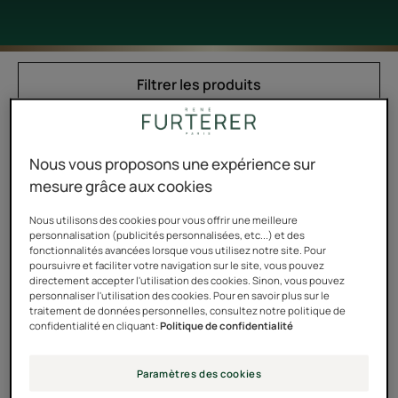
Filtrer les produits
10 résultats pour "Après Shampoing"
Nous vous proposons une expérience sur
Triphasic
Baume
mesure grâce aux cookies
Active
fortifiant
Nous utilisons des cookies pour vous offrir une meilleure
Length
personnalisation (publicités personnalisées, etc...) et des
Masque
fonctionnalités avancées lorsque vous utilisez notre site. Pour
poursuivre et faciliter votre navigation sur le site, vous pouvez
Fortifiant
directement accepter l'utilisation des cookies. Sinon, vous pouvez
Anti-
personnaliser l'utilisation des cookies. Pour en savoir plus sur le
Casse
traitement de données personnelles, consultez notre politique de
confidentialité en cliquant:
Politique de confidentialité
TRIPHASIC ACTIVE
FORTICEA
Paramètres des cookies
LENGTH
Baume fortifiant