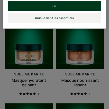
Triphasic Active Length
Masque Fortifiant Anti-
OK
Casse
Uniquement les essentiels
Masque
Masque
hydratant
nourrissant
gainant
lissant
SUBLIME KARITÉ
SUBLIME KARITÉ
Masque hydratant
Masque nourrissant
gainant
lissant
1
1
Masque
Baume