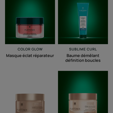
éclat
démêlant
réparateur
définition
boucles
COLOR GLOW
SUBLIME CURL
Masque éclat réparateur
Baume démêlant
définition boucles
Masque
Masque
réparateur
réparateur
ultime
ultime
pour
-
cheveux
Cheveux
épais
normaux
à