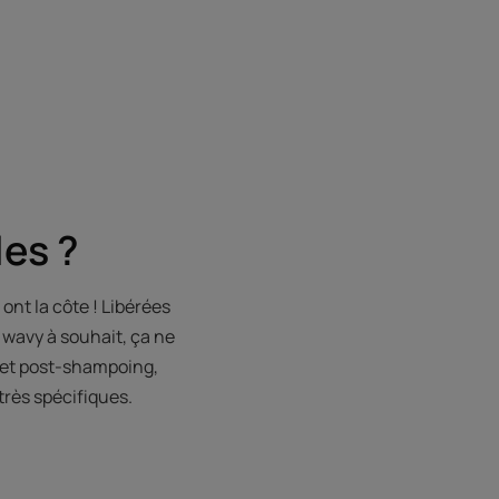
es ?
ont la côte ! Libérées
e wavy à souhait, ça ne
é et post-shampoing,
très spécifiques.