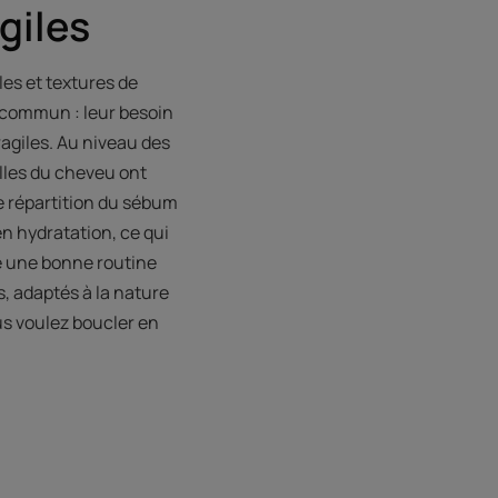
giles
les et textures de
nt commun : leur besoin
ragiles. Au niveau des
illes du cheveu ont
e répartition du sébum
en hydratation, ce qui
e une bonne routine
ts, adaptés à la nature
us voulez boucler en