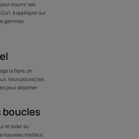
pour nourrir ses
url, à appliquer sur
u de gammes
el
age la fibre, on
veux. Vous pouvez les
tes pour absorber
s boucles
r et aider au
tre nouveau meilleur