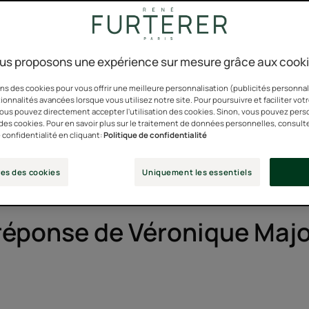
coiffer mes che
veux et av
us proposons une expérience sur mesure grâce aux cook
boucles ? »
ns des cookies pour vous offrir une meilleure personnalisation (publicités personnali
ionnalités avancées lorsque vous utilisez notre site. Pour poursuivre et faciliter vot
 vous pouvez directement accepter l'utilisation des cookies. Sinon, vous pouvez pers
n des cookies. Pour en savoir plus sur le traitement de données personnelles, consult
Anissa,
 confidentialité en cliquant:
Politique de confidentialité
26 ans
es des cookies
Uniquement les essentiels
réponse de Véronique Maj