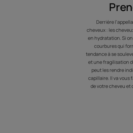
Pren
Derrière l’appell
cheveux : les cheveux 
en hydratation. Si on
courbures qui form
tendance à se souleve
et une fragilisation 
peut les rendre in
capillaire. Il va vous
de votre cheveu et 