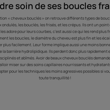
dre soin de ses boucles fra
ation « cheveux bouclés » on retrouve différents types de bouc
ondulés, les bouclés, les frisés, et les crépus. Ils ont un poi
 les adore pour leurs courbes, c’est aussi ce qui les rend plus f
ent les boucles, le diamètre du cheveu est plus fin et les éca
r plus facilement. Leur forme implique aussi une moins bonn
de la barrière hydrolipidique. Ils perdent donc plus rapidement 
disciplinés et abîmés. Avoir de beaux cheveux bouclés demand
 falloir miser sur des soins capillaires nourrissants et hydratan
opter pour les techniques les moins agressives possibles si vo
toute tranquillité !