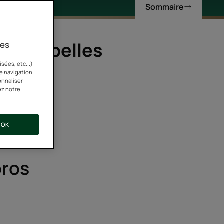
Sommaire
oir de belles
ies
sées, etc...)
re navigation
onnaliser
ez notre
OK
oros