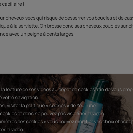
capillaire !
 sur cheveux secs qui risque de desserrer vos boucles et de cas
gique à la serviette. On brosse donc ses cheveux bouclés sur 
nce avec un peigne à dents larges.
a lecture de ses vidéos au dépôt de cookies afin de vous prop
e votre navigation.
n, visiter la politique « cookies » de YouTube.
cookies et donc ne pouvez pas visionner la vidéo.
amètres des cookies » vous pouvez modifier vos choix et accep
er la vidéo.