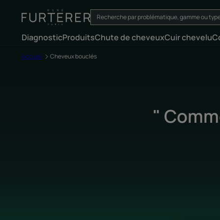
Diagnostic
Produits
Chute de cheveux
Cuir chevelu
C
Accueil
Cheveux bouclés
" Comme