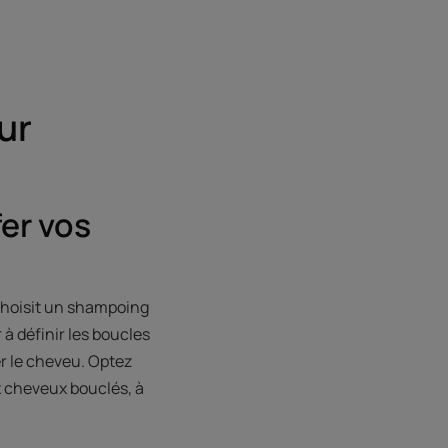
ur
fer vos
choisit un shampoing
à définir les boucles
er le cheveu. Optez
x cheveux bouclés, à