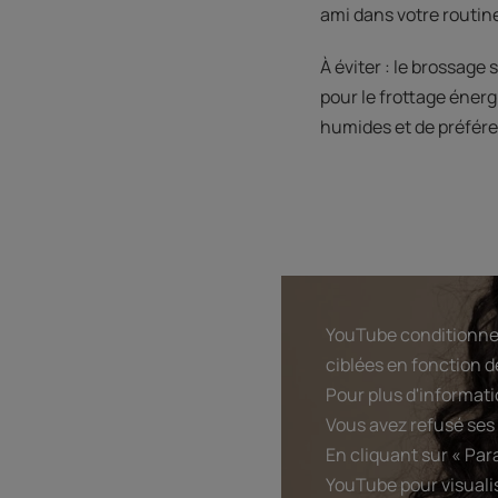
ami dans votre routine 
À éviter : le brossage
pour le frottage éner
humides et de préfére
YouTube conditionne l
ciblées en fonction d
Pour plus d'informatio
Vous avez refusé ses 
En cliquant sur « Par
YouTube pour visualis