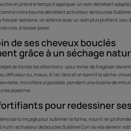
 douche on prend le temps d’appliquer un soin démêlant adapté 
 comme notre baume démêlant activateur de boucles Sublime C
 fois par semaine, on alterne avec un soin plus profond, iss
atrices, à laisser poser.
in de ses cheveux bouclés
ent grâce à un séchage natur
objet de toutes les attentions : pour éviter de fragiliser davant
au diffuseur ou, mieux, à l’air libre et on bannit le sèche-che
erviette, microfibre si possible, pendant une dizaine de minu
s les assécher.
fortifiants pour redessiner se
ème sans rinçage pour sublimer la forme, nourrir en profondeu
é nutri-activateur de boucles Sublime Curl va vite devenir vo