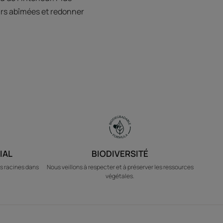
urs abîmées et redonner
IAL
BIODIVERSITÉ
s racines dans
Nous veillons à respecter et à préserver les ressources
végétales.