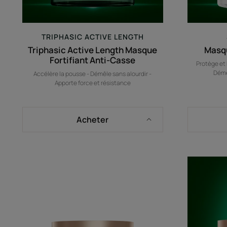
TRIPHASIC ACTIVE LENGTH
Triphasic Active Length Masque
Masqu
Fortifiant Anti-Casse
Protège et 
Démê
Accélère la pousse - Démêle sans alourdir -
Apporte force et résistance
Acheter
Masque
réparateur
ultime
pour
cheveux
épais