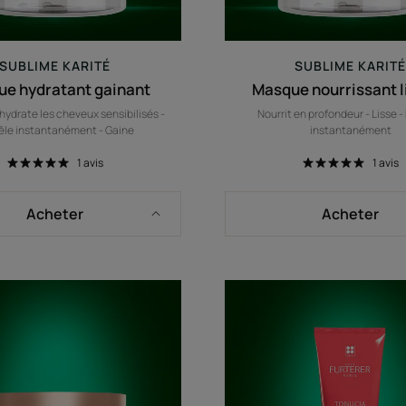
SUBLIME KARITÉ
SUBLIME KARIT
e hydratant gainant
Masque nourrissant l
hydrate les cheveux sensibilisés -
Nourrit en profondeur - Lisse 
le instantanément - Gaine
instantanément
1
avis
1
avis
Acheter
Acheter
Masque
Masque
réparateur
repulpa
ultime
démêlan
-
Cheveux
normaux