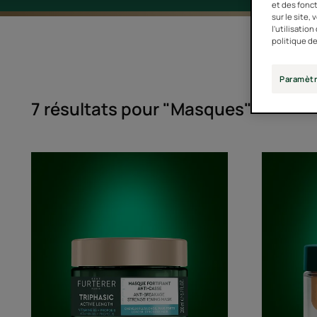
et des fonct
sur le site,
l'utilisatio
politique de
Paramètr
7 résultats pour "Masques"
Triphasic
Active
Length
Masque
Fortifiant
Anti-
Casse