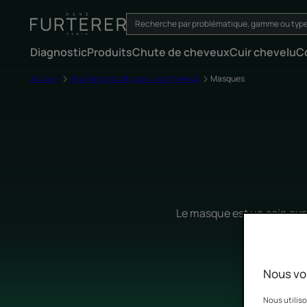
Diagnostic
Produits
Chute de cheveux
Cuir chevelu
C
Accueil
Tous les produits pour vos cheveux
Masques
Le masque est un soin exp
capilla
Nous vo
Nous utiliso