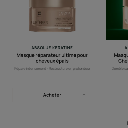
ABSOLUE KERATINE
A
Masque réparateur ultime pour
Masqu
cheveux épais
Che
Répare intensément - Restructure en profondeur
Démêle sa
Acheter