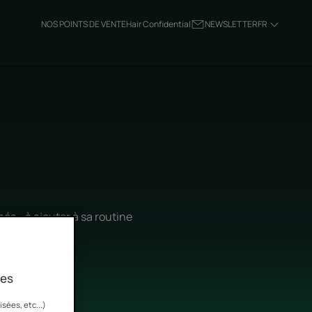
NOS POINTS DE VENTE
Hair Confidential
NEWSLETTER
FR
és… à ajouter à sa routine
fondeur.
ies
sées, etc...)