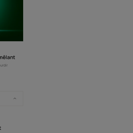
mêlant
urdir
t