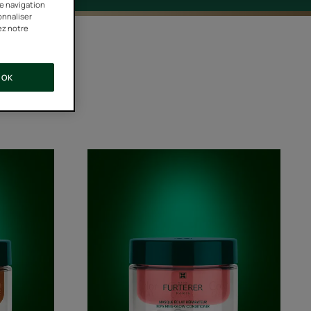
re navigation
onnaliser
ez notre
OK
Masque
ant
éclat
réparateur