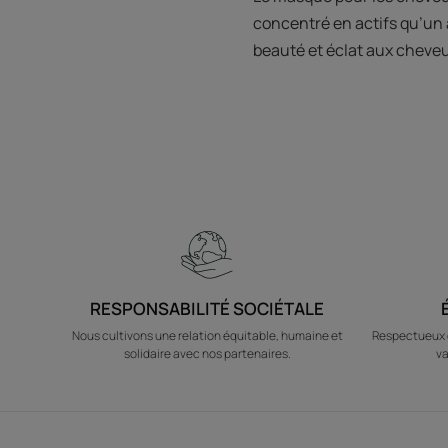
concentré en actifs qu’un 
beauté et éclat aux cheve
RESPONSABILITÉ SOCIÉTALE
Nous cultivons une relation équitable, humaine et
Respectueux d
solidaire avec nos partenaires.
va