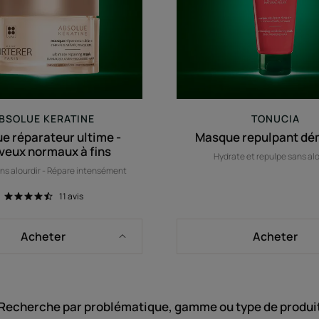
à
fins
BSOLUE KERATINE
TONUCIA
e réparateur ultime -
Masque repulpant dé
veux normaux à fins
Hydrate et repulpe sans alo
ns alourdir - Répare intensément
11
avis
Acheter
Acheter
Recherche par problématique, gamme ou type de produi