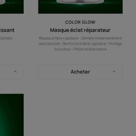
É
COLOR GLOW
issant
Masque éclat réparateur
- Démêle
Répare la fibre capillaire - Démêle instantanément
sans alourdir - Renforce la fibre capillaire - Protège
la couleur - Préserve la brillance
Acheter
nt
t