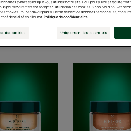
ionnalités avancées lorsque vous utilisez notre site. Pour poursuivre et faciliter vot
 vous pouvez directement accepter l'utilisation des cookies. Sinon, vous pouvez pers
n des cookies. Pour en savoir plus sur le traitement de données personnelles, consult
 confidentialité en cliquant:
Politique de confidentialité
Besoin cheveux
Types de cheveux
es des cookies
Uniquement les essentiels
Masque
Masque
hydratant
nourriss
gainant
lissant