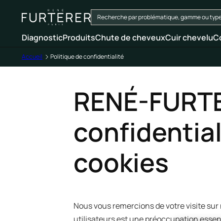
Diagnostic
Produits
Chute de cheveux
Cuir chevelu
C
Accueil
Politique de confidentialité
RENÉ-FURTER
confidential
cookies
Nous vous remercions de votre visite sur 
utilisateurs est une préoccupation essent