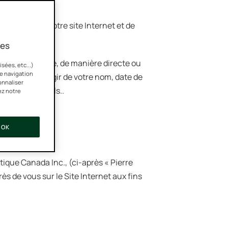
 et utilisez notre site Internet et de
ies
 et qui révèle, de manière directe ou
sées, etc...)
re navigation
ple, il peut s’agir de votre nom, date de
onnaliser
tion personnels..
ez notre
OK
ique Canada Inc., (ci-après « Pierre
s de vous sur le Site Internet aux fins