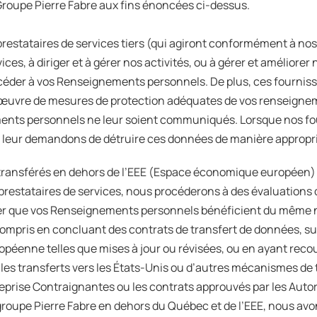
oupe Pierre Fabre aux fins énoncées ci-dessus.
stataires de services tiers (qui agiront conformément à nos 
ces, à diriger et à gérer nos activités, ou à gérer et améliorer 
ccéder à vos Renseignements personnels. De plus, ces fourniss
n œuvre de mesures de protection adéquates de vos renseigne
ts personnels ne leur soient communiqués. Lorsque nos four
 leur demandons de détruire ces données de manière appropr
ransférés en dehors de l’EEE (Espace économique européen) e
restataires de services, nous procéderons à des évaluations des
 que vos Renseignements personnels bénéficient du même niv
 compris en concluant des contrats de transfert de données, su
éenne telles que mises à jour ou révisées, ou en ayant reco
es transferts vers les États-Unis ou d’autres mécanismes de
reprise Contraignantes ou les contrats approuvés par les Autor
 groupe Pierre Fabre en dehors du Québec et de l’EEE, nous av