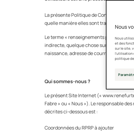
La présente Politique de Confidentialité e
quelle manière elles sont traitées.
Nous vo
Le terme « renseignements personnels » 
Nous utiliso
et des fonct
indirecte, quelque chose sur l’identité, l
sur le site,
naissance, adresse de courriel personnel
l'utilisatio
politique de
Paramètr
Qui sommes-nous ?
Le présent Site Internet (« www.renefurt
Fabre » ou « Nous »). Le responsable des 
décrites ci-dessous est :
Coordonnées du RPRP à ajouter