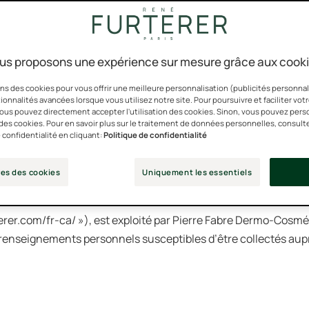
xplique quelles données sont collectées lorsque vous consultez
us proposons une expérience sur mesure grâce aux cook
désigne toute information qui concerne une personne physique
ns des cookies pour vous offrir une meilleure personnalisation (publicités personnali
ionnalités avancées lorsque vous utilisez notre site. Pour poursuivre et faciliter vot
es caractéristiques ou les activités de cette personne. Par exem
 vous pouvez directement accepter l'utilisation des cookies. Sinon, vous pouvez pers
le, vos renseignements financiers ou vos numéros d’identifica
n des cookies. Pour en savoir plus sur le traitement de données personnelles, consult
 confidentialité en cliquant:
Politique de confidentialité
es des cookies
Uniquement les essentiels
erer.com/fr-ca/ »), est exploité par Pierre Fabre Dermo-Cosmét
renseignements personnels susceptibles d’être collectés auprè