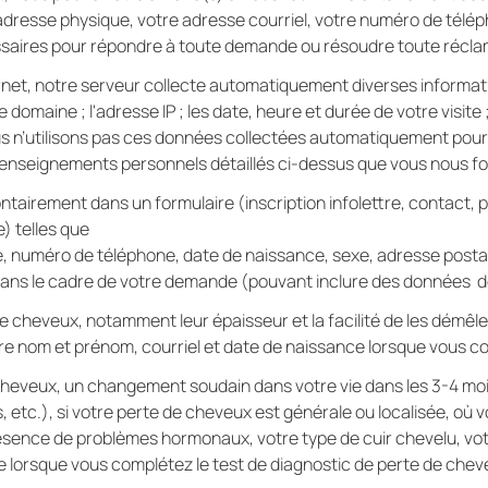
 adresse physique, votre adresse courriel, votre numéro de télé
ssaires pour répondre à toute demande ou résoudre toute réclam
rnet, notre serveur collecte automatiquement diverses informat
 domaine ; l'adresse IP ; les date, heure et durée de votre visite 
us n’utilisons pas ces données collectées automatiquement pour 
 Renseignements personnels détaillés ci-dessus que vous nous fo
tairement dans un formulaire (inscription infolettre, contact, p
) telles que
 numéro de téléphone, date de naissance, sexe, adresse postal
ns le cadre de votre demande (pouvant inclure des données de 
de cheveux, notamment leur épaisseur et la facilité de les démêle
e nom et prénom, courriel et date de naissance lorsque vous c
 cheveux, un changement soudain dans votre vie dans les 3-4 mo
etc.), si votre perte de cheveux est générale ou localisée, où
présence de problèmes hormonaux, votre type de cuir chevelu, vo
 lorsque vous complétez le test de diagnostic de perte de cheveu