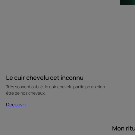
Le
Mon
cuir
rituel
chevelu
capillaire
cet
inconnu
Le cuir chevelu cet inconnu
Très souvent oublié, le cuir chevelu participe au bien-
être de nos cheveux.
Découvrir
Mon ritu