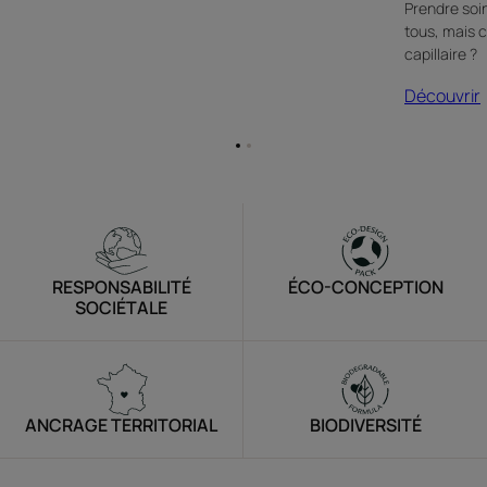
Prendre soi
tous, mais 
capillaire ?
Découvrir
Aller
Aller
à
à
l'item
l'item
1
2
RESPONSABILITÉ
ÉCO-CONCEPTION
SOCIÉTALE
ANCRAGE TERRITORIAL
BIODIVERSITÉ