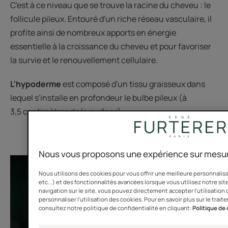
C'est à ce niveau que se trouve la racine du cheveu : le
follicule pileux. Entouré d'un riche réseau vasculaire, il
profite ainsi de nombreux apports en énergie
essentielle à la croissance du cheveu et pour favoriser
la survie et le renouvellement cellulaire.
L'hypoderme
est composé d'un tissu graisseux dans
lequel s'installe en profondeur le bulbe pileux (à
3,5 centimètres de la surface).
Nous vous proposons une expérience sur mesur
Nous utilisons des cookies pour vous offrir une meilleure personnalis
etc...) et des fonctionnalités avancées lorsque vous utilisez notre site
navigation sur le site, vous pouvez directement accepter l'utilisation
personnaliser l'utilisation des cookies. Pour en savoir plus sur le tr
consultez notre politique de confidentialité en cliquant:
Politique de 