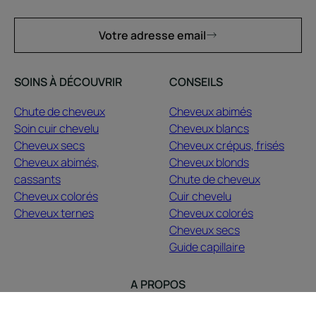
Votre adresse email
SOINS À DÉCOUVRIR
CONSEILS
Chute de cheveux
Cheveux abimés
Soin cuir chevelu
Cheveux blancs
Cheveux secs
Cheveux crépus, frisés
Cheveux abimés,
Cheveux blonds
cassants
Chute de cheveux
Cheveux colorés
Cuir chevelu
Cheveux ternes
Cheveux colorés
Cheveux secs
Guide capillaire
A PROPOS
Contact
Questions fréquentes