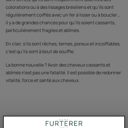
colorations ou à des lissages brésiliens et qu’ils sont
régulièrement coiffés avec un fer à lisser ou à boucler…
il y a de grandes chances pour qu’ils soient cassants,
particulièrement fragiles et abîmés.
En clair, s’ils sont rêches, ternes, poreux et incoiffables,
c’est qu’ils sont à bout de souffle.
La bonne nouvelle ? Avoir des cheveux cassants et
abîmés n’est pas une fatalité. Il est possible de redonner
vitalité, force et santé aux cheveux.
FAIRE
LE
QUIZ